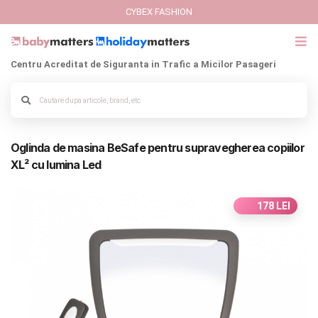
CYBEX FASHION
Centru Acreditat de Siguranta in Trafic a Micilor Pasageri
GIFT CARD
Alege culoarea cadrului
Cybex Fashion
Oglinda de masina BeSafe pentru supravegherea copiilor
Italbaby Collections
XL² cu lumina Led
Branduri
178 LEI
CARUCIOARE COPII
SCAUNE AUTO
SCOICI AUTO