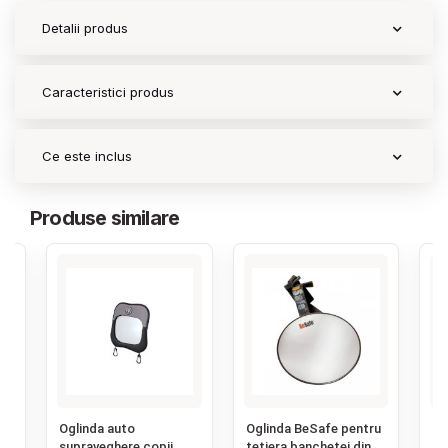
Detalii produs
Contact
Caracteristici produs
Copyright 2026 BabyMatters
Ce este inclus
Produse similare
‹
Oglinda auto
Oglinda BeSafe pentru
Og
supraveghere copii
tetiera banchetei din
re