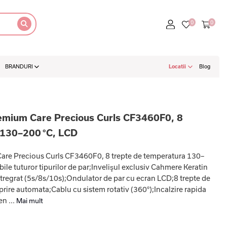
BRANDURI
Locatii
Blog
emium Care Precious Curls CF3460F0, 8
 130–200 °C, LCD
re Precious Curls CF3460F0, 8 trepte de temperatura 130–
e tuturor tipurilor de par;Invelişul exclusiv Cahmere Keratin
tregrat (5s/8s/10s);Ondulator de par cu ecran LCD;8 trepte de
rire automata;Cablu cu sistem rotativ (360°);Incalzire rapida
n ...
Mai mult