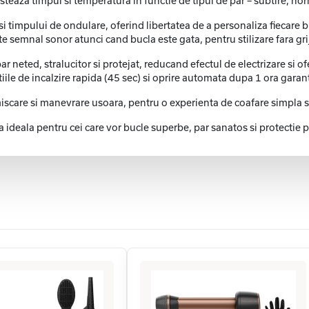
aza timpul si temperatura in functie de tipul de par – subtire, norma
timpului de ondulare, oferind libertatea de a personaliza fiecare buc
 semnal sonor atunci cand bucla este gata, pentru stilizare fara grij
 neted, stralucitor si protejat, reducand efectul de electrizare si ofe
iile de incalzire rapida (45 sec) si oprire automata dupa 1 ora garan
miscare si manevrare usoara, pentru o experienta de coafare simpla s
eala pentru cei care vor bucle superbe, par sanatos si protectie p