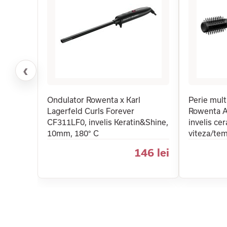
‹
Ondulator Rowenta x Karl
Perie mult
Lagerfeld Curls Forever
Rowenta A
CF311LF0, invelis Keratin&Shine,
invelis ce
10mm, 180° C
viteza/tem
146 lei