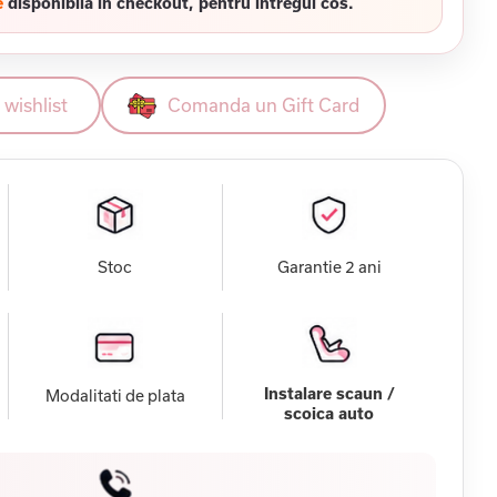
e
disponibila in checkout, pentru intregul cos.
wishlist
Comanda un Gift Card
Stoc
Garantie 2 ani
Instalare scaun /
Modalitati de plata
scoica auto