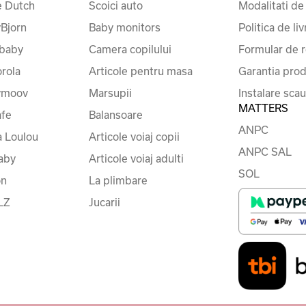
le Dutch
Scoici auto
Modalitati de
Bjorn
Baby monitors
Politica de liv
baby
Camera copilului
Formular de r
rola
Articole pentru masa
Garantia prod
ymoov
Marsupii
Instalare sca
MATTERS
fe
Balansoare
ANPC
a Loulou
Articole voiaj copii
ANPC SAL
baby
Articole voiaj adulti
SOL
on
La plimbare
LZ
Jucarii