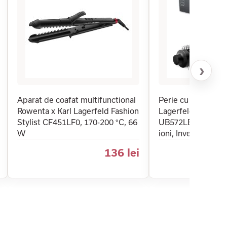
›
Aparat de coafat multifunctional
Perie cu aer cald 
Rowenta x Karl Lagerfeld Fashion
Lagerfeld Powerb
Stylist CF451LF0, 170-200 °C, 66
UB572LE0, 55W, G
W
ioni, Invelis ceram
136 lei