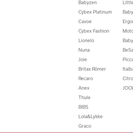
Babyzen
Litt
Cybex Platinum
Baby
Cavoe
Ergo
Cybex Fashion
Moto
Lionelo
Bab
Nuna
BeSa
Joie
Picc
Britax Römer
Ital
Recaro
Citr
Anex
JOO
Thule
BIBS
Lola&Lykke
Graco