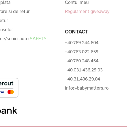
 plata
Contul meu
rare si de retur
Regulament giveaway
etur
uselor
CONTACT
une/scoici auto
SAFETY
+40.769.244.604
+40.763.022.659
+40.760.248.454
+40.031.436.29.03
+40.31.436.29.04
info@babymatters.ro