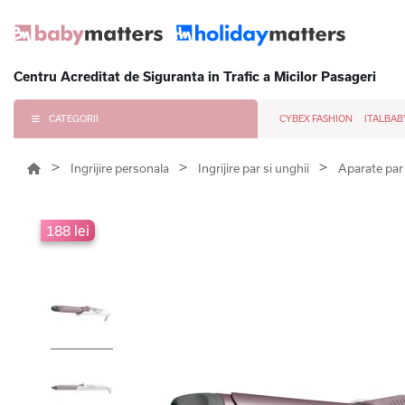
Centru Acreditat de Siguranta in Trafic a Micilor Pasageri
CATEGORII
CYBEX FASHION
ITALBAB
Ingrijire personala
Ingrijire par si unghii
Aparate pa
188 lei