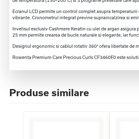
de temperatura (130–200°C) si 3 programe presetate care ajuste
Ecranul LCD permite un control complet asupra temperaturii si 
vibrante. Cronometrul integrat previne supraincalzirea si emite
Invelisul exclusiv Cashmere Keratin cu ulei de argan asigura par
25 mm permite crearea de bucle naturale si elegante, iar funct
Designul ergonomic si cablul rotativ 360° ofera libertate de 
Rowenta Premium Care Precious Curls CF3460F0 este solutia id
Produse similare