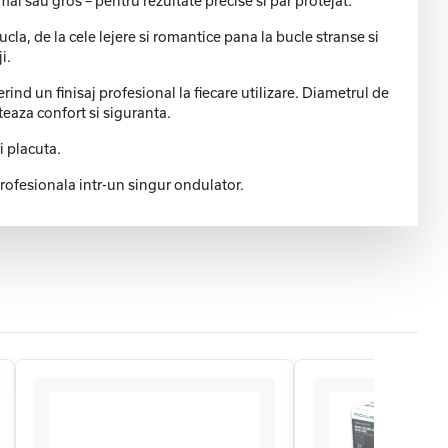
l sau gros – pentru rezultate precise si par protejat.
la, de la cele lejere si romantice pana la bucle stranse si
i.
rind un finisaj profesional la fiecare utilizare. Diametrul de
teaza confort si siguranta.
i placuta.
rofesionala intr-un singur ondulator.