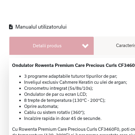
Manualul utilizatorului
Caracteri
Detalii produs
Ondulator Rowenta Premium Care Precious Curls CF3460F
3 programe adaptabile tuturor tipurilor de par;
Invelişul exclusiv Cahmere Keratin cu ulei de argan;
Cronometru intregrat (5s/8s/10s);
Ondulator de par cu ecran LCD;
8 trepte de temperatura (130°C - 200°C);
Oprire automata;
Cablu cu sistem rotativ (360°);
Incalzire rapida in doar 45 de secunde.
Cu Rowenta Premium Care Precious Curls CF3460F0, poti crea b