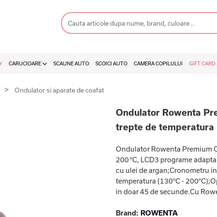
Y
CARUCIOARE
SCAUNE AUTO
SCOICI AUTO
CAMERA COPILULUI
GIFT CARD
r
Ondulator si aparate de coafat
Ondulator Rowenta Pr
trepte de temperatura
Ondulator Rowenta Premium Ca
200 °C, LCD3 programe adaptabil
cu ulei de argan;Cronometru in
temperatura (130°C - 200°C);Op
in doar 45 de secunde.Cu Rowe
Brand:
ROWENTA