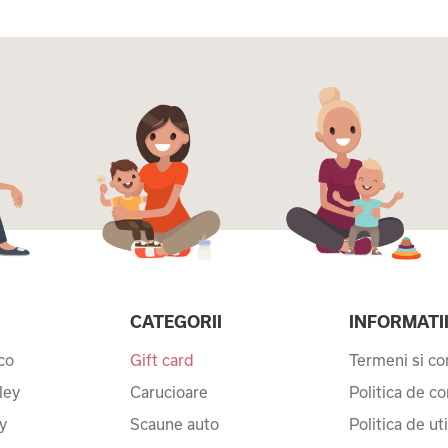
CATEGORII
INFORMATI
co
Gift card
Termeni si con
ley
Carucioare
Politica de co
y
Scaune auto
Politica de ut