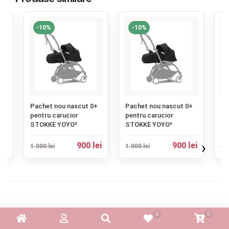
-10%
-10%
‹
+
Pachet nou nascut 0+
Pachet nou nascut 0+
Pa
pentru carucior
pentru carucior
pe
STOKKE YOYO³
STOKKE YOYO³
ST
›
ei
900 lei
900 lei
1.000 lei
1.000 lei
1.0