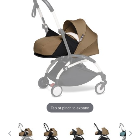
LA PLIMBARE
CAMERA COPILULUI
JUCARII
MARSUPII BEBELUSI
Chrome cu detalii negre
3246 lei
LEAGANE COPII
BALANSOARE COPII
Verde cu detalii negre
5646 lei
BABY MONITORS
Tap or pinch to expand
Alege culoarea cadrului
HRANIRE SI DIVERSIFICARE
CASA SI CURATENIE