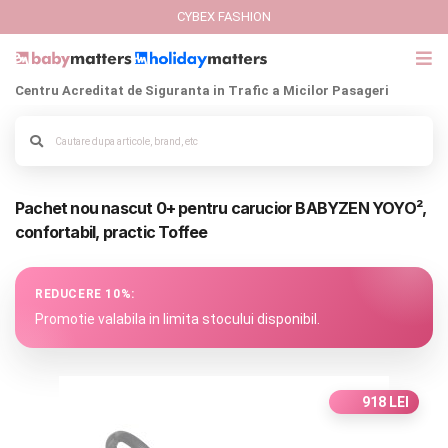
CYBEX FASHION
Centru Acreditat de Siguranta in Trafic a Micilor Pasageri
GIFT CARD
Cybex Fashion
Alege culoarea cadrului
Pachet nou nascut 0+ pentru carucior BABYZEN YOYO²,
Italbaby Collections
confortabil, practic Toffee
Branduri
REDUCERE 10%:
CARUCIOARE COPII
Promotie valabila in limita stocului disponibil.
SCAUNE AUTO
918 LEI
SCOICI AUTO