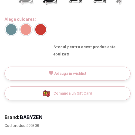
INGRIJIRE PERSONALA
Alege culoarea:
BAIE SI TOALETA
Informatii companie
Stocul pentru acest produs este
epuizat!
Despre noi
Blog
Adauga in wishlist
Regulament giveaway
Showroom
Comanda un Gift Card
Depozit
Chrome cu detalii negre
3246 lei
Brand:
BABYZEN
Q & A
Cod produs:595308
Verde cu detalii negre
5646 lei
Branduri