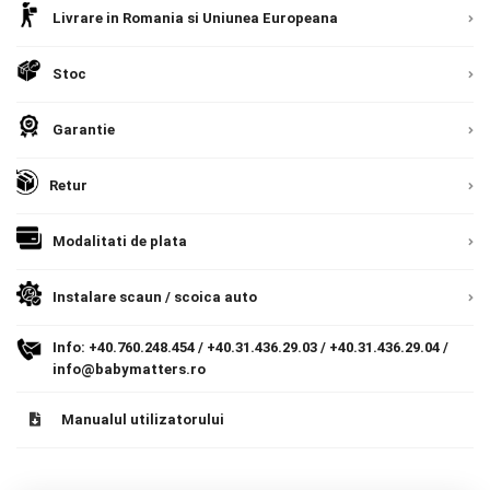
Livrare in Romania si Uniunea Europeana
Termeni si conditii
9.305 lei
Stoc
Politica de confidentialitate
TVA inclus
Politica de utilizare cookie-uri
Garantie
Adauga in cos
Modalitati de plata
Retur
Politica de livrare si retur
Modalitati de plata
Livrare prin curier in Romania si in Uniunea
Formular de retur
Europeana. Toate comenzile sunt expediate din
Detalii
Romania, direct la client.
Detalii
Instalare scaun / scoica auto
Garantia produselor
Info:
+40.760.248.454
/
+40.31.436.29.03
/
+40.31.436.29.04
/
Instalare scaune/scoici auto
info@babymatters.ro
ANPC
Manualul utilizatorului
ANPC SAL
SOL