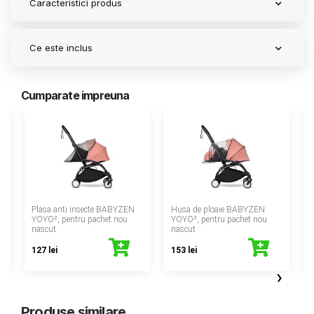
Caracteristici produs
Ce este inclus
Cumparate impreuna
‹
Plasa anti insecte BABYZEN
Husa de ploaie BABYZEN
YOYO², pentru pachet nou
YOYO², pentru pachet nou
nascut
nascut
127 lei
153 lei
›
Produse similare