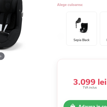
Alege culoarea:
Sepia Black
m
3.099 lei
TVA inclus
Adauga in co