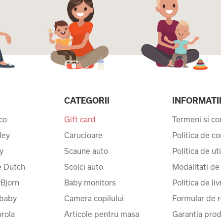
CATEGORII
INFORMATI
co
Gift card
Termeni si con
ley
Carucioare
Politica de co
y
Scaune auto
Politica de ut
le Dutch
Scoici auto
Modalitati de
Bjorn
Baby monitors
Politica de liv
baby
Camera copilului
Formular de r
rola
Articole pentru masa
Garantia prod