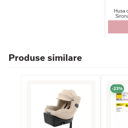
Husa d
Sirona
Produse similare
-23%