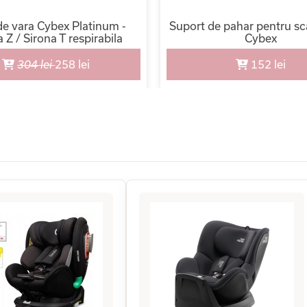
e vara Cybex Platinum -
Suport de pahar pentru s
 Z / Sirona T respirabila
Cybex
304 lei
258 lei
152 lei