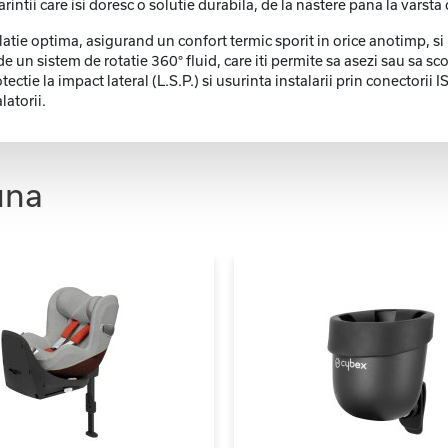
intii care isi doresc o solutie durabila, de la nastere pana la varsta 
latie optima, asigurand un confort termic sporit in orice anotimp, si
 un sistem de rotatie 360° fluid, care iti permite sa asezi sau sa scot
ectie la impact lateral (L.S.P.) si usurinta instalarii prin conectorii
latorii.
una