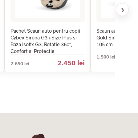
›
Pachet Scaun auto pentru copii
Scaun auto pentru
Cybex Sirona G3 i-Size Plus si
Gold Sirona G3 i-Si
Baza Isofix G3, Rotatie 360°,
105 cm
Confort si Protectie
1.500 lei
2.450 lei
2.650 lei