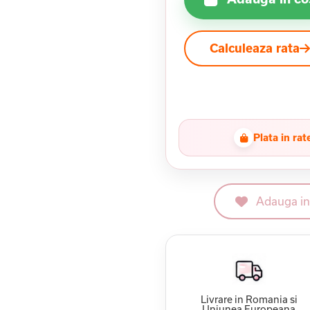
Calculeaza rata
Plata in rat
Adauga in 
Livrare in Romania si
Uniunea Europeana