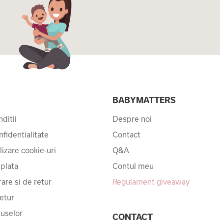
I
BABYMATTERS
ditii
Despre noi
nfidentialitate
Contact
ilizare cookie-uri
Q&A
 plata
Contul meu
rare si de retur
Regulament giveaway
etur
uselor
CONTACT