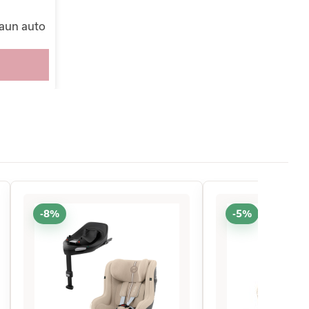
caun auto
-8%
-5%