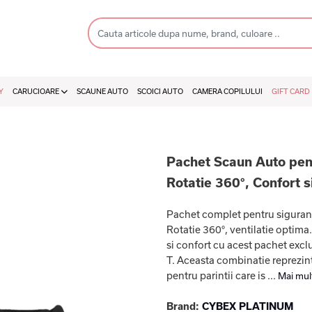
Y
CARUCIOARE
SCAUNE AUTO
SCOICI AUTO
CAMERA COPILULUI
GIFT CARD
Pachet Scaun Auto pentr
Rotatie 360°, Confort s
Pachet complet pentru sigurant
Rotatie 360°, ventilatie optima
si confort cu acest pachet excl
T. Aceasta combinatie reprezint
pentru parintii care is ...
Mai mul
Brand:
CYBEX PLATINUM