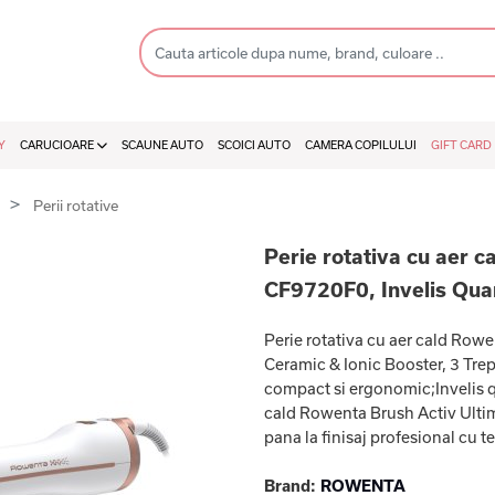
Y
CARUCIOARE
SCAUNE AUTO
SCOICI AUTO
CAMERA COPILULUI
GIFT CARD
r
Perii rotative
Perie rotativa cu aer 
CF9720F0, Invelis Quar
Perie rotativa cu aer cald Row
Ceramic & Ionic Booster, 3 Trep
compact si ergonomic;Invelis q
cald Rowenta Brush Activ Ultim
pana la finisaj profesional cu t
Brand:
ROWENTA