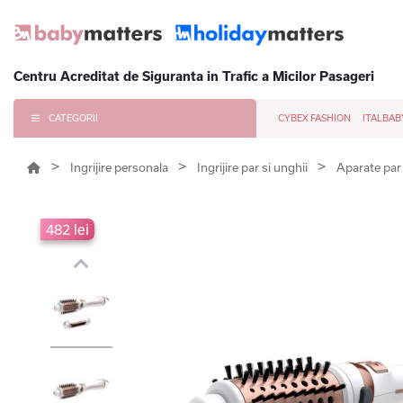
Centru Acreditat de Siguranta in Trafic a Micilor Pasageri
CATEGORII
CYBEX FASHION
ITALBAB
Ingrijire personala
Ingrijire par si unghii
Aparate pa
482 lei