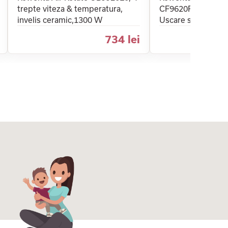
trepte viteza & temperatura,
CF9620F0, Functia 
invelis ceramic,1300 W
Uscare si Coafare 
734 lei