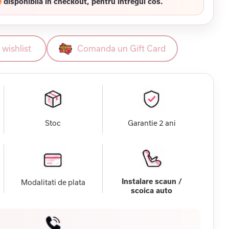
e
disponibila in checkout, pentru intregul cos.
wishlist
Comanda un Gift Card
Stoc
Garantie 2 ani
Instalare scaun /
Modalitati de plata
scoica auto