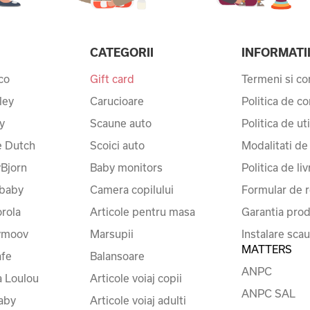
CATEGORII
INFORMATI
co
Gift card
Termeni si con
ley
Carucioare
Politica de co
y
Scaune auto
Politica de ut
le Dutch
Scoici auto
Modalitati de
Bjorn
Baby monitors
Politica de liv
baby
Camera copilului
Formular de r
rola
Articole pentru masa
Garantia prod
ymoov
Marsupii
Instalare sca
MATTERS
fe
Balansoare
ANPC
a Loulou
Articole voiaj copii
ANPC SAL
baby
Articole voiaj adulti