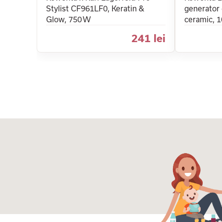
Stylist CF961LF0, Keratin &
generator 
Glow, 750 W
ceramic, 
241 lei