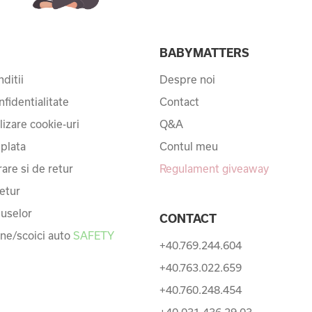
I
BABYMATTERS
ditii
Despre noi
nfidentialitate
Contact
ilizare cookie-uri
Q&A
 plata
Contul meu
rare si de retur
Regulament giveaway
etur
uselor
CONTACT
une/scoici auto
SAFETY
+40.769.244.604
+40.763.022.659
+40.760.248.454
+40.031.436.29.03