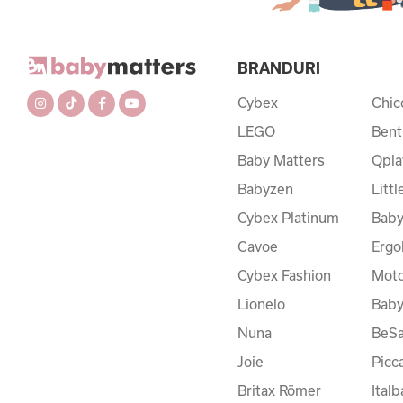
BRANDURI
Cybex
Chic
LEGO
Bent
Baby Matters
Qpla
Babyzen
Litt
Cybex Platinum
Baby
Cavoe
Ergo
Cybex Fashion
Moto
Lionelo
Bab
Nuna
BeSa
Joie
Picc
Britax Römer
Ital