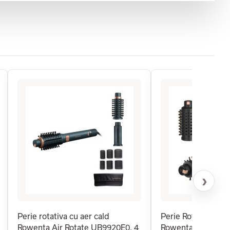
›
Perie rotativa cu aer cald
Perie Rotativa cu 
Rowenta Air Rotate UB9920E0, 4
Rowenta Ultimate