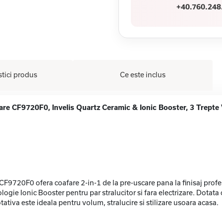
+40.760.248
stici produs
Ce este inclus
are CF9720F0, Invelis Quartz Ceramic & Ionic Booster, 3 Trepte 
CF9720F0 ofera coafare 2-in-1 de la pre-uscare pana la finisaj prof
ologie Ionic Booster pentru par stralucitor si fara electrizare. Dotat
ativa este ideala pentru volum, stralucire si stilizare usoara acasa.