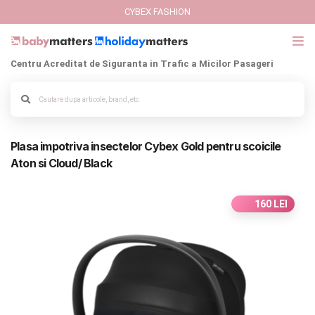
CYBEX FASHION
Centru Acreditat de Siguranta in Trafic a Micilor Pasageri
GIFT CARD
Alege culoarea cadrului
Cybex Fashion
Plasa impotriva insectelor Cybex Gold pentru scoicile
Italbaby Collections
Aton si Cloud/ Black
Branduri
160 LEI
CARUCIOARE COPII
SCAUNE AUTO
SCOICI AUTO