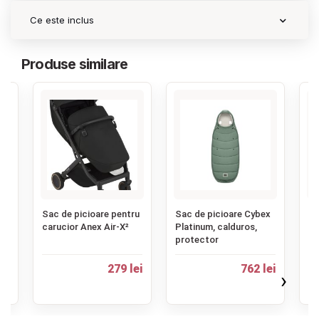
Ce este inclus
Produse similare
‹
x
Sac de picioare pentru
Sac de picioare Cybex
Sa
carucior Anex Air-X²
Platinum, calduros,
Wi
protector
Sc
pe
Pr
279 lei
762 lei
›
ei