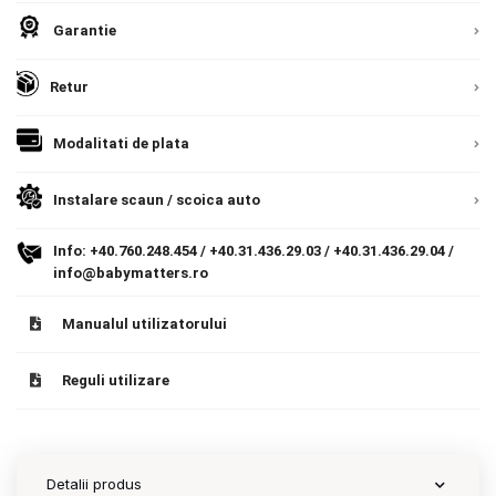
Garantie
Contact
Retur
Copyright 2026 BabyMatters
Modalitati de plata
Instalare scaun / scoica auto
Info:
+40.760.248.454
/
+40.31.436.29.03
/
+40.31.436.29.04
/
info@babymatters.ro
Manualul utilizatorului
Reguli utilizare
Detalii produs