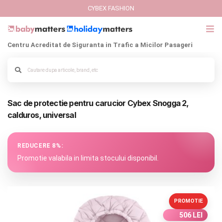
CYBEX FASHION
Centru Acreditat de Siguranta in Trafic a Micilor Pasageri
GIFT CARD
Cybex Fashion
Alege culoarea cadrului
Sac de protectie pentru carucior Cybex Snogga 2,
Italbaby Collections
calduros, universal
Branduri
REDUCERE 8%:
CARUCIOARE COPII
Promotie valabila in limita stocului disponibil.
SCAUNE AUTO
PROMOTIE
SCOICI AUTO
506 LEI