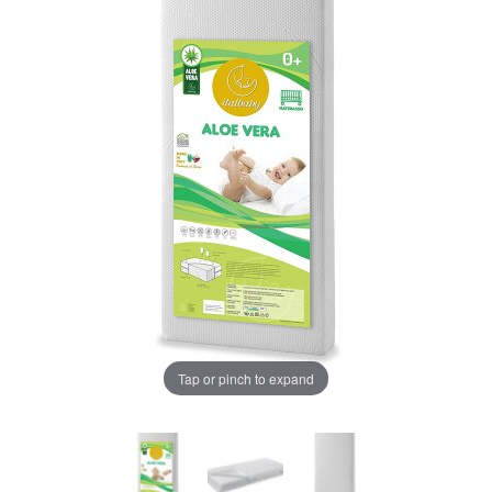
LA PLIMBARE
CAMERA COPILULUI
JUCARII
MARSUPII BEBELUSI
Chrome cu detalii negre
3246 lei
LEAGANE COPII
Verde cu detalii negre
5646 lei
BALANSOARE COPII
BABY MONITORS
Alege culoarea cadrului
Tap or pinch to expand
HRANIRE SI DIVERSIFICARE
CASA SI CURATENIE