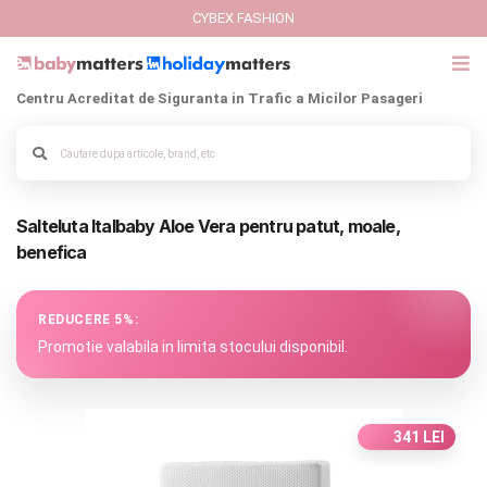
CYBEX FASHION
Centru Acreditat de Siguranta in Trafic a Micilor Pasageri
GIFT CARD
Cybex Fashion
Alege culoarea cadrului
Salteluta Italbaby Aloe Vera pentru patut, moale,
Italbaby Collections
benefica
Branduri
REDUCERE 5%:
CARUCIOARE COPII
Promotie valabila in limita stocului disponibil.
SCAUNE AUTO
341 LEI
SCOICI AUTO