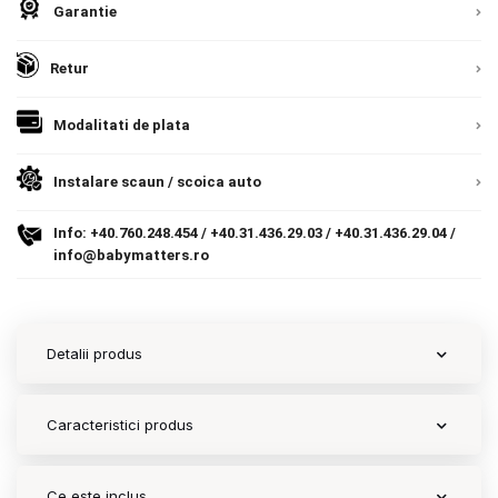
Garantie
Contact
Retur
Copyright 2026 BabyMatters
Modalitati de plata
Instalare scaun / scoica auto
Info:
+40.760.248.454
/
+40.31.436.29.03
/
+40.31.436.29.04
/
info@babymatters.ro
Detalii produs
Caracteristici produs
Ce este inclus