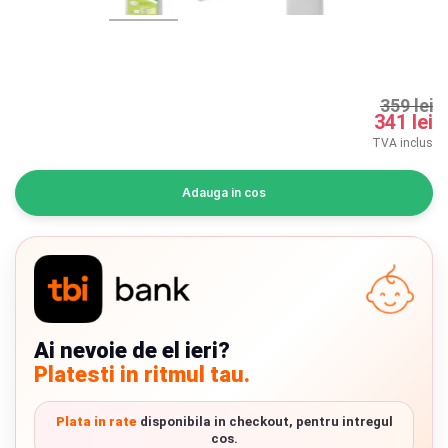
INGRIJIRE PERSONALA
BAIE SI TOALETA
359 lei
341 lei
Informatii companie
TVA inclus
Despre noi
Adauga in cos
Blog
Regulament giveaway
Showroom
Chrome cu detalii negre
Ai nevoie de el ieri?
3246 lei
Depozit
Platesti in ritmul tau.
Q & A
Verde cu detalii negre
5646 lei
Plata in rate
disponibila in checkout, pentru intregul
Branduri
cos.