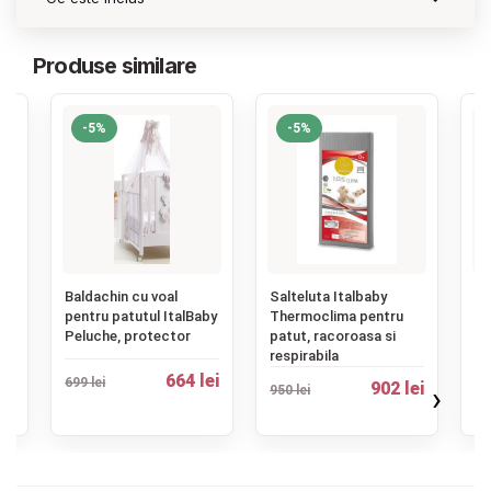
Produse similare
-5%
-5%
‹
Baldachin cu voal
Salteluta Italbaby
Pa
pentru patutul ItalBaby
Thermoclima pentru
It
i
Peluche, protector
patut, racoroasa si
Tr
respirabila
br
664 lei
699 lei
ei
902 lei
›
950 lei
36