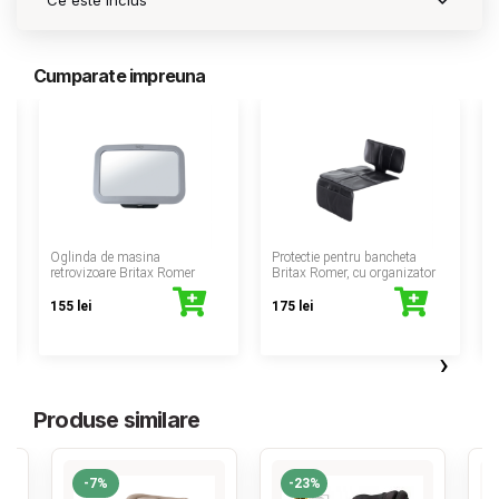
Ce este inclus
Cumparate impreuna
‹
Oglinda de masina
Protectie pentru bancheta
retrovizoare Britax Romer
Britax Romer, cu organizator
155 lei
175 lei
›
Produse similare
-7%
-23%