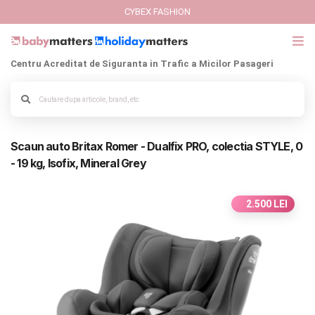
CYBEX FASHION
Centru Acreditat de Siguranta in Trafic a Micilor Pasageri
GIFT CARD
Cybex Fashion
Alege culoarea cadrului
Scaun auto Britax Romer - Dualfix PRO, colectia STYLE, 0
Italbaby Collections
- 19 kg, Isofix, Mineral Grey
Branduri
2.500 LEI
CARUCIOARE COPII
SCAUNE AUTO
SCOICI AUTO