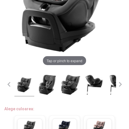
LA PLIMBARE
CAMERA COPILULUI
JUCARII
MARSUPII BEBELUSI
Chrome cu detalii negre
3246 lei
Tap or pinch to expand
LEAGANE COPII
Verde cu detalii negre
BALANSOARE COPII
5646 lei
BABY MONITORS
Alege culoarea cadrului
HRANIRE SI DIVERSIFICARE
Alege culoarea:
CASA SI CURATENIE