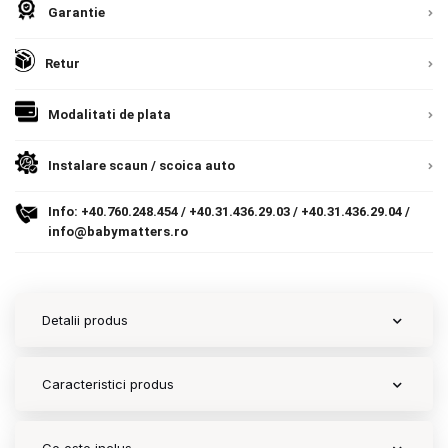
Garantie
Contact
Retur
Copyright 2026 BabyMatters
Modalitati de plata
Instalare scaun / scoica auto
Info:
+40.760.248.454
/
+40.31.436.29.03
/
+40.31.436.29.04
/
info@babymatters.ro
Detalii produs
Caracteristici produs