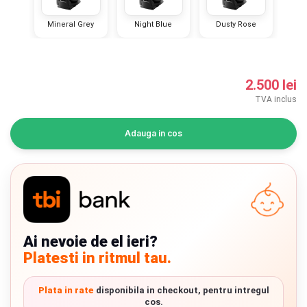
INGRIJIRE PERSONALA
Mineral Grey
Night Blue
Dusty Rose
BAIE SI TOALETA
2.500 lei
Informatii companie
TVA inclus
Despre noi
Adauga in cos
Blog
Regulament giveaway
Showroom
Ai nevoie de el ieri?
Depozit
Chrome cu detalii negre
3246 lei
Platesti in ritmul tau.
Q & A
Verde cu detalii negre
5646 lei
Plata in rate
disponibila in checkout, pentru intregul
Branduri
cos.