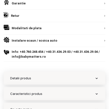
Europeana. Toate comenzile sunt expediate din
Garantie
Detalii
9.305 lei
Termeni si conditii
Romania, direct la client.
Detalii
TVA inclus
Retur
Politica de confidentialitate
Adauga in cos
Politica de utilizare cookie-uri
Modalitati de plata
Modalitati de plata
Instalare scaun / scoica auto
Politica de livrare si retur
Info:
+40.760.248.454
/
+40.31.436.29.03
/
+40.31.436.29.04
/
info@babymatters.ro
Formular de retur
Garantia produselor
Detalii produs
Instalare scaune/scoici auto
ANPC
Caracteristici produs
ANPC SAL
SOL