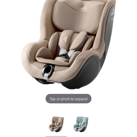
LA PLIMBARE
CAMERA COPILULUI
JUCARII
MARSUPII BEBELUSI
Chrome cu detalii negre
3246 lei
LEAGANE COPII
Verde cu detalii negre
5646 lei
BALANSOARE COPII
BABY MONITORS
Alege culoarea cadrului
Tap or pinch to expand
HRANIRE SI DIVERSIFICARE
CASA SI CURATENIE