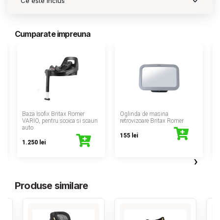
Ce este inclus
Contact
Cumparate impreuna
Copyright 2026 BabyMatters
‹
Baza Isofix Britax Romer
Oglinda de masina
VARIO, pentru scoica si scaun
retrovizoare Britax Romer
auto
155 lei
1.250 lei
›
Produse similare