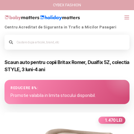
CYBEX FASHION
Centru Acreditat de Siguranta in Trafic a Micilor Pasageri
GIFT CARD
Cybex Fashion
Alege culoarea cadrului
Scaun auto pentru copii Britax Romer, Dualfix 5Z, colectia
Italbaby Collections
STYLE, 3 luni-4 ani
Branduri
REDUCERE 8%:
CARUCIOARE COPII
Promotie valabila in limita stocului disponibil.
SCAUNE AUTO
1.470 LEI
SCOICI AUTO