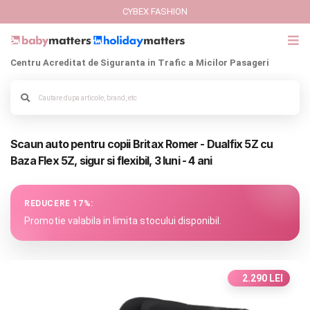
CYBEX FASHION
Centru Acreditat de Siguranta in Trafic a Micilor Pasageri
GIFT CARD
Cybex Fashion
Alege culoarea cadrului
Scaun auto pentru copii Britax Romer - Dualfix 5Z cu
Italbaby Collections
Baza Flex 5Z, sigur si flexibil, 3 luni - 4 ani
Branduri
REDUCERE 17%:
CARUCIOARE COPII
Promotie valabila in limita stocului disponibil.
SCAUNE AUTO
2.290 LEI
SCOICI AUTO