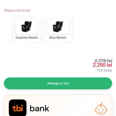
INGRIJIRE PERSONALA
Alege culoarea:
BAIE SI TOALETA
Informatii companie
Graphite Marble
Blue Marble
Despre noi
Blog
2.775 lei
2.290 lei
Regulament giveaway
TVA inclus
Showroom
Adauga in cos
Depozit
Chrome cu detalii negre
3246 lei
Q & A
Verde cu detalii negre
5646 lei
Branduri