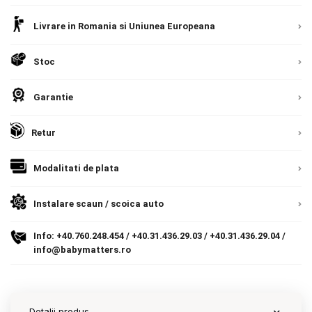
Livrare in Romania si Uniunea Europeana
Contact
Stoc
Copyright 2026 BabyMatters
Garantie
Retur
Modalitati de plata
Instalare scaun / scoica auto
Info:
+40.760.248.454
/
+40.31.436.29.03
/
+40.31.436.29.04
/
info@babymatters.ro
Detalii produs