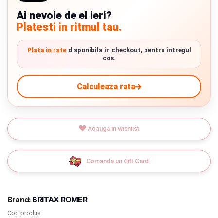
Ai nevoie de el ieri?
Termeni si conditii
Platesti in ritmul tau.
9.305 lei
Politica de confidentialitate
TVA inclus
Plata in rate
disponibila in checkout, pentru intregul
Politica de utilizare cookie-uri
cos.
Adauga in cos
Modalitati de plata
Calculeaza rata
Politica de livrare si retur
Formular de retur
Adauga in wishlist
Livrare prin curier in Romania si in Uniunea
Garantia produselor
Europeana. Toate comenzile sunt expediate din
Detalii
Instalare scaune/scoici auto
Romania, direct la client.
Detalii
Comanda un Gift Card
ANPC
ANPC SAL
Brand:
BRITAX ROMER
Cod produs:
SOL