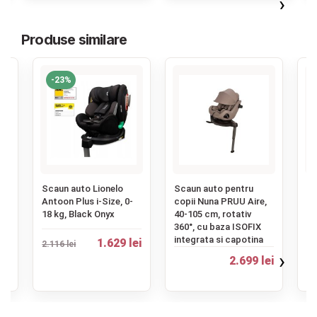
›
Produse similare
-23%
‹
Scaun auto Lionelo
Scaun auto pentru
Sc
Antoon Plus i-Size, 0-
copii Nuna PRUU Aire,
co
uni
18 kg, Black Onyx
40-105 cm, rotativ
cu
360°, cu baza ISOFIX
integrata si capotina
1.629 lei
2.116 lei
ei
›
2.699 lei