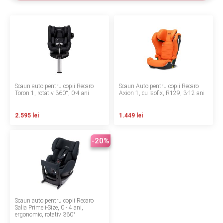
LA PLIMBARE
CAMERA COPILULUI
JUCARII
MARSUPII BEBELUSI
Scaun auto pentru copii Recaro
Scaun Auto pentru copii Recaro
Toron 1, rotativ 360°, 0-4 ani
Axion 1, cu Isofix, R129, 3-12 ani
LEAGANE COPII
2.595 lei
1.449 lei
BALANSOARE COPII
-20%
BABY MONITORS
HRANIRE SI DIVERSIFICARE
Scaun auto pentru copii Recaro
CASA SI CURATENIE
Salia Prime i-Size, 0 - 4 ani,
ergonomic, rotativ 360°