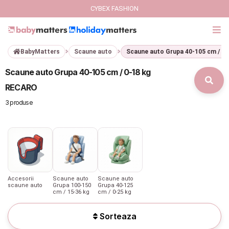
CYBEX FASHION
BabyMatters
Scaune auto
Scaune auto Grupa 40-105 cm / 0-
GIFT CARD
Scaune auto Grupa 40-105 cm / 0-18 kg
Cybex Fashion
RECARO
3 produse
Italbaby Collections
Branduri
CARUCIOARE COPII
Accesorii
Scaune auto
Scaune auto
SCAUNE AUTO
scaune auto
Grupa 100-150
Grupa 40-125
cm / 15-36 kg
cm / 0-25 kg
SCOICI AUTO
Sorteaza