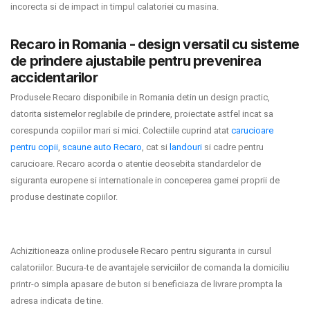
incorecta si de impact in timpul calatoriei cu masina.
Termeni si conditii
Recaro in Romania - design versatil cu sisteme
Politica de confidentialitate
de prindere ajustabile pentru prevenirea
accidentarilor
Politica de utilizare cookie-uri
Produsele Recaro disponibile in Romania detin un design practic,
Modalitati de plata
datorita sistemelor reglabile de prindere, proiectate astfel incat sa
corespunda copiilor mari si mici. Colectiile cuprind atat
carucioare
Politica de livrare si retur
pentru copii
,
scaune auto Recaro
, cat si
landouri
si cadre pentru
carucioare. Recaro acorda o atentie deosebita standardelor de
Formular de retur
siguranta europene si internationale in conceperea gamei proprii de
Garantia produselor
produse destinate copiilor.
Instalare scaune/scoici auto
ANPC
Achizitioneaza online produsele Recaro pentru siguranta in cursul
calatoriilor. Bucura-te de avantajele serviciilor de comanda la domiciliu
ANPC SAL
printr-o simpla apasare de buton si beneficiaza de livrare prompta la
adresa indicata de tine.
SOL