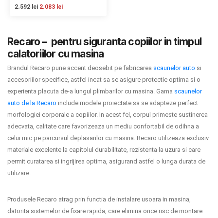
2.592 lei
INGRIJIRE PERSONALA
2.083 lei
BAIE SI TOALETA
Recaro – pentru siguranta copiilor in timpul
calatoriilor cu masina
Informatii companie
Brandul Recaro pune accent deosebit pe fabricarea
scaunelor auto
si
accesoriilor specifice, astfel incat sa se asigure protectie optima si o
Despre noi
experienta placuta de-a lungul plimbarilor cu masina. Gama
scaunelor
auto de la Recaro
include modele proiectate sa se adapteze perfect
Blog
morfologiei corporale a copiilor. In acest fel, corpul primeste sustinerea
adecvata, calitate care favorizeaza un mediu confortabil de odihna a
Regulament giveaway
celui mic pe parcursul deplasarilor cu masina. Recaro utilizeaza exclusiv
materiale excelente la capitolul durabilitate, rezistenta la uzura si care
Showroom
permit curatarea si ingrijirea optima, asigurand astfel o lunga durata de
Depozit
utilizare.
Q & A
Produsele Recaro atrag prin functia de instalare usoara in masina,
datorita sistemelor de fixare rapida, care elimina orice risc de montare
Branduri