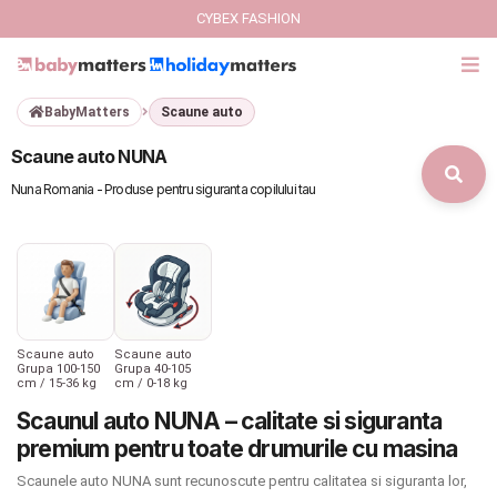
CYBEX FASHION
BabyMatters
Scaune auto
GIFT CARD
Scaune auto NUNA
Cybex Fashion
Nuna Romania - Produse pentru siguranta copilului tau
Italbaby Collections
Branduri
CARUCIOARE COPII
Scaune auto
Scaune auto
Grupa 100-150
Grupa 40-105
cm / 15-36 kg
cm / 0-18 kg
SCAUNE AUTO
Scaunul auto NUNA – calitate si siguranta
premium pentru toate drumurile cu masina
SCOICI AUTO
Scaunele auto NUNA sunt recunoscute pentru calitatea si siguranta lor,