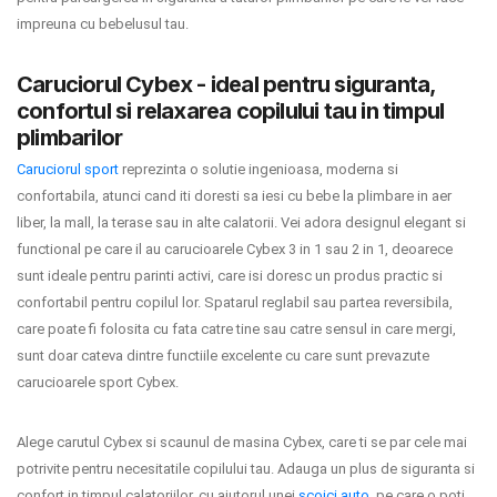
INGRIJIRE PERSONALA
impreuna cu bebelusul tau.
BAIE SI TOALETA
Caruciorul Cybex - ideal pentru siguranta,
confortul si relaxarea copilului tau in timpul
plimbarilor
Informatii companie
Caruciorul sport
reprezinta o solutie ingenioasa, moderna si
confortabila, atunci cand iti doresti sa iesi cu bebe la plimbare in aer
Despre noi
liber, la mall, la terase sau in alte calatorii. Vei adora designul elegant si
Blog
functional pe care il au carucioarele Cybex 3 in 1 sau 2 in 1, deoarece
sunt ideale pentru parinti activi, care isi doresc un produs practic si
Regulament giveaway
confortabil pentru copilul lor. Spatarul reglabil sau partea reversibila,
care poate fi folosita cu fata catre tine sau catre sensul in care mergi,
Showroom
sunt doar cateva dintre functiile excelente cu care sunt prevazute
carucioarele sport Cybex.
Depozit
Q & A
Alege carutul Cybex si scaunul de masina Cybex, care ti se par cele mai
potrivite pentru necesitatile copilului tau. Adauga un plus de siguranta si
Branduri
confort in timpul calatoriilor, cu ajutorul unei
scoici auto
, pe care o poti