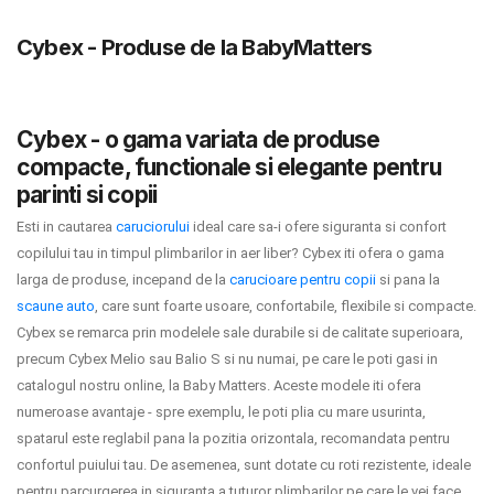
LA PLIMBARE
Cybex - Produse de la BabyMatters
CAMERA COPILULUI
JUCARII
Cybex - o gama variata de produse
compacte, functionale si elegante pentru
MARSUPII BEBELUSI
parinti si copii
Esti in cautarea
caruciorului
ideal care sa-i ofere siguranta si confort
LEAGANE COPII
copilului tau in timpul plimbarilor in aer liber? Cybex iti ofera o gama
larga de produse, incepand de la
carucioare pentru copii
si pana la
BALANSOARE COPII
scaune auto
, care sunt foarte usoare, confortabile, flexibile si compacte.
Cybex se remarca prin modelele sale durabile si de calitate superioara,
BABY MONITORS
precum Cybex Melio sau Balio S si nu numai, pe care le poti gasi in
catalogul nostru online, la Baby Matters. Aceste modele iti ofera
HRANIRE SI DIVERSIFICARE
numeroase avantaje - spre exemplu, le poti plia cu mare usurinta,
spatarul este reglabil pana la pozitia orizontala, recomandata pentru
CASA SI CURATENIE
confortul puiului tau. De asemenea, sunt dotate cu roti rezistente, ideale
pentru parcurgerea in siguranta a tuturor plimbarilor pe care le vei face