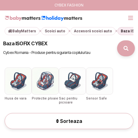
CYBEX FASHION
BabyMatters
Scoici auto
Accesorii scoici auto
Baza ISO
GIFT CARD
Baza ISOFIX CYBEX
Cybex Fashion
Cybex Romania - Produse pentru siguranta copilului tau
Italbaby Collections
Branduri
CARUCIOARE COPII
Husa de vara
Protectie ploaie
Sac pentru
Sensor Safe
picioare
SCAUNE AUTO
Sorteaza
SCOICI AUTO