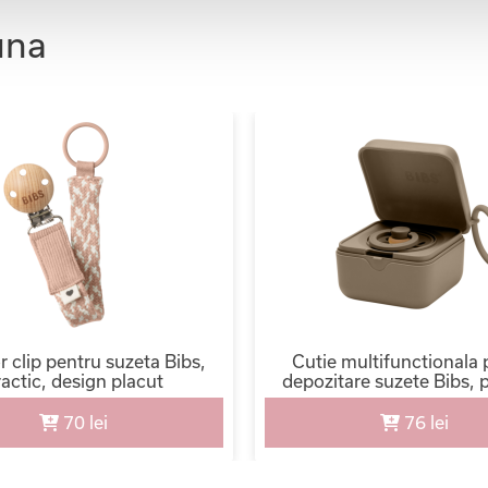
una
r clip pentru suzeta Bibs,
Cutie multifunctionala 
actic, design placut
depozitare suzete Bibs, 
70 lei
76 lei