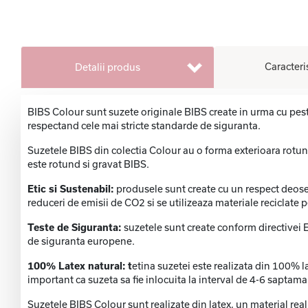
Caracteri
Detalii produs
BIBS Colour sunt suzete originale BIBS create in urma cu pes
respectand cele mai stricte standarde de siguranta.
Suzetele BIBS din colectia Colour au o forma exterioara rotunda c
este rotund si gravat BIBS.
Etic si Sustenabil:
produsele sunt create cu un respect deoseb
reduceri de emisii de CO2 si se utilizeaza materiale reciclate
Teste de Siguranta:
suzetele sunt create conform directive
de siguranta europene.
100% Latex natural: t
etina suzetei este realizata din 100% l
important ca suzeta sa fie inlocuita la interval de 4-6 saptaman
Suzetele BIBS Colour sunt realizate din latex, un material reali