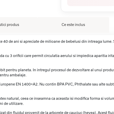
stici produs
Ce este inclus
te 40 de ani si apreciate de milioane de bebelusi din intreaga lume
u 3 orificii care permit circulatia aerului si impiedica aparitia iritat
it pentru planeta. In intregul procesul de dezvoltare al unui produ
 pentru ambalaje.
i Europene EN 1400+A2. Nu contin BPA PVC, Phthalate sau alte subt
atex natural, ceea ce inseamna ca aceasta isi modifica forma si volum
i de utilizare.
zat din fluidul provenit de la arborele de cauciuc (hevea). Acest flui