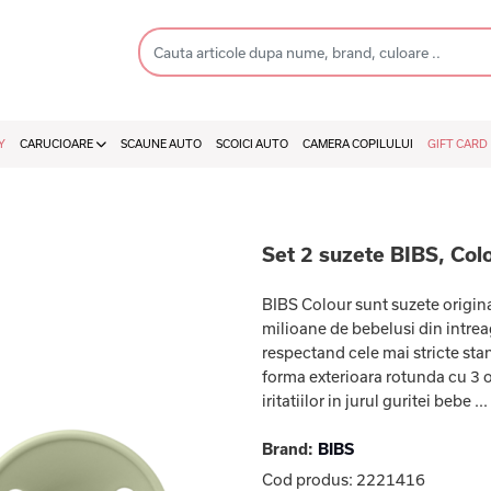
Y
CARUCIOARE
SCAUNE AUTO
SCOICI AUTO
CAMERA COPILULUI
GIFT CARD
Set 2 suzete BIBS, Colo
BIBS Colour sunt suzete origina
milioane de bebelusi din intre
respectand cele mai stricte sta
forma exterioara rotunda cu 3 or
iritatiilor in jurul guritei bebe ...
Brand:
BIBS
Cod produs:
2221416