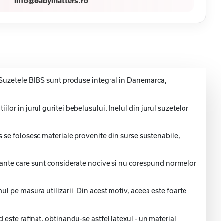
info@babymatters.ro
. Suzetele BIBS sunt produse integral in Danemarca,
iilor in jurul guritei bebelusului. Inelul din jurul suzetelor
s se folosesc materiale provenite din surse sustenabile,
ante care sunt considerate nocive si nu corespund normelor
ul pe masura utilizarii. Din acest motiv, aceea este foarte
d este rafinat, obtinandu-se astfel latexul - un material