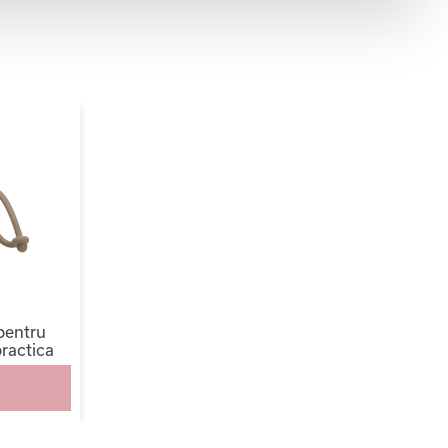
pentru
practica