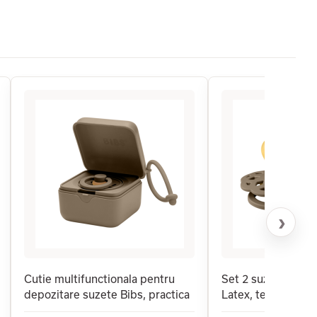
›
Cutie multifunctionala pentru
Set 2 suzete BIBS
depozitare suzete Bibs, practica
Latex, tetina rotun