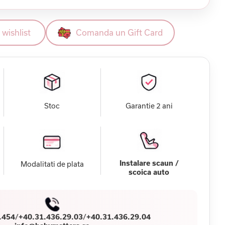
wishlist
Comanda un Gift Card
Stoc
Garantie 2 ani
Instalare scaun /
Modalitati de plata
scoica auto
.454
/
+40.31.436.29.03
/
+40.31.436.29.04