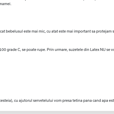
 mamei.
cat bebelusul este mai mic, cu atat este mai important sa protejam s
100 grade C, se poate rupe. Prin urmare, suzetele din Latex NU se vor s
 acesteia), cu ajutorul servetelului vom presa tetina pana cand apa es