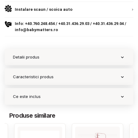
9.305 lei
Termeni si conditii
TVA inclus
Instalare scaun / scoica auto
Politica de confidentialitate
Info:
+40.760.248.454
/
+40.31.436.29.03
/
+40.31.436.29.04
/
Adauga in cos
info@babymatters.ro
Politica de utilizare cookie-uri
Modalitati de plata
Detalii produs
Politica de livrare si retur
Formular de retur
Caracteristici produs
Garantia produselor
Ce este inclus
Instalare scaune/scoici auto
ANPC
Produse similare
ANPC SAL
SOL