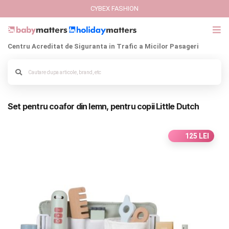
CYBEX FASHION
Centru Acreditat de Siguranta in Trafic a Micilor Pasageri
GIFT CARD
Alege culoarea cadrului
Cybex Fashion
Set pentru coafor din lemn, pentru copii Little Dutch
Italbaby Collections
Branduri
125 LEI
CARUCIOARE COPII
SCAUNE AUTO
SCOICI AUTO