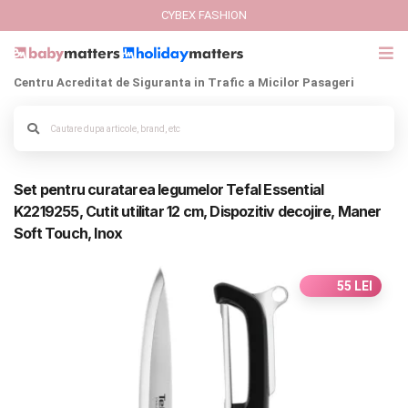
CYBEX FASHION
Centru Acreditat de Siguranta in Trafic a Micilor Pasageri
GIFT CARD
Cybex Fashion
Alege culoarea cadrului
Set pentru curatarea legumelor Tefal Essential
Italbaby Collections
K2219255, Cutit utilitar 12 cm, Dispozitiv decojire, Maner
Soft Touch, Inox
Branduri
CARUCIOARE COPII
55 LEI
SCAUNE AUTO
SCOICI AUTO