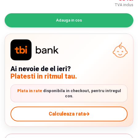
INGRIJIRE PERSONALA
TVA inclus
BAIE SI TOALETA
Adauga in cos
Informatii companie
Despre noi
Ai nevoie de el ieri?
Blog
Platesti in ritmul tau.
Regulament giveaway
Plata in rate
disponibila in checkout, pentru intregul
Showroom
cos.
Chrome cu detalii negre
3246 lei
Depozit
Calculeaza rata
Q & A
Verde cu detalii negre
5646 lei
Branduri
Livrare prin curier in Romania si in Uniunea