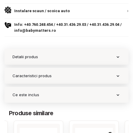
Instalare scaun / scoica auto
Contact
Info:
+40.760.248.454
/
+40.31.436.29.03
/
+40.31.436.29.04
/
info@babymatters.ro
Copyright 2026 BabyMatters
Detalii produs
Caracteristici produs
Ce este inclus
Produse similare