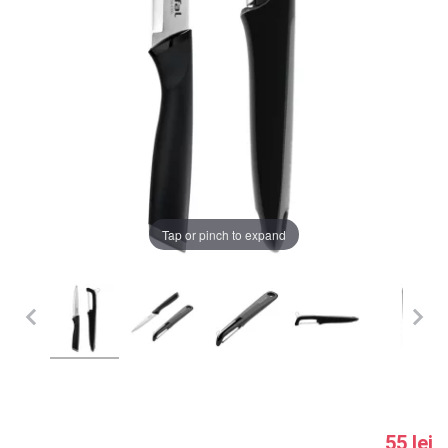
LA PLIMBARE
CAMERA COPILULUI
JUCARII
MARSUPII BEBELUSI
Chrome cu detalii negre
3246 lei
LEAGANE COPII
Tap or pinch to expand
Verde cu detalii negre
5646 lei
BALANSOARE COPII
BABY MONITORS
Alege culoarea cadrului
HRANIRE SI DIVERSIFICARE
CASA SI CURATENIE
55 lei