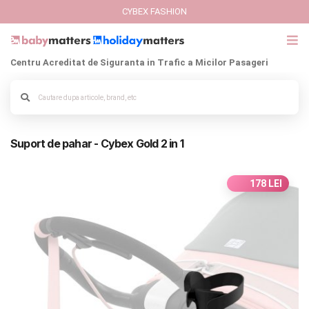
CYBEX FASHION
Centru Acreditat de Siguranta in Trafic a Micilor Pasageri
GIFT CARD
Alege culoarea cadrului
Cybex Fashion
Suport de pahar - Cybex Gold 2 in 1
Italbaby Collections
Branduri
178 LEI
CARUCIOARE COPII
SCAUNE AUTO
SCOICI AUTO