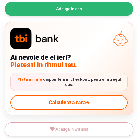
INGRIJIRE PERSONALA
Adauga in cos
BAIE SI TOALETA
Informatii companie
Despre noi
Ai nevoie de el ieri?
Platesti in ritmul tau.
Blog
Plata in rate
disponibila in checkout, pentru intregul
Regulament giveaway
cos.
Showroom
Calculeaza rata
Depozit
Chrome cu detalii negre
3246 lei
Q & A
Verde cu detalii negre
5646 lei
Adauga in wishlist
Branduri