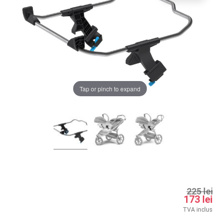
LA PLIMBARE
CAMERA COPILULUI
JUCARII
MARSUPII BEBELUSI
Tap or pinch to expand
Chrome cu detalii negre
3246 lei
LEAGANE COPII
Verde cu detalii negre
5646 lei
BALANSOARE COPII
BABY MONITORS
Alege culoarea cadrului
HRANIRE SI DIVERSIFICARE
225 lei
173 lei
CASA SI CURATENIE
TVA inclus