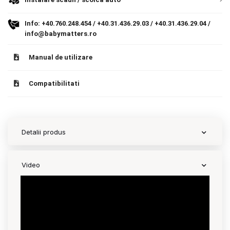
Contact
Info:
+40.760.248.454
/
+40.31.436.29.03
/
+40.31.436.29.04
/
info@babymatters.ro
Copyright 2026 BabyMatters
Manual de utilizare
Compatibilitati
Detalii produs
Video