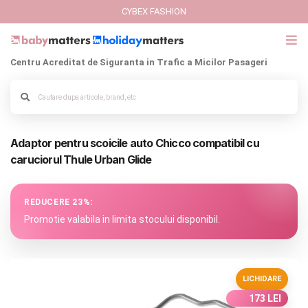
CYBEX FASHION
Centru Acreditat de Siguranta in Trafic a Micilor Pasageri
GIFT CARD
Cybex Fashion
Alege culoarea cadrului
Adaptor pentru scoicile auto Chicco compatibil cu
Italbaby Collections
caruciorul Thule Urban Glide
Branduri
REDUCERE 23%:
CARUCIOARE COPII
Promotie valabila in limita stocului disponibil.
SCAUNE AUTO
LICHIDARE
SCOICI AUTO
173 LEI