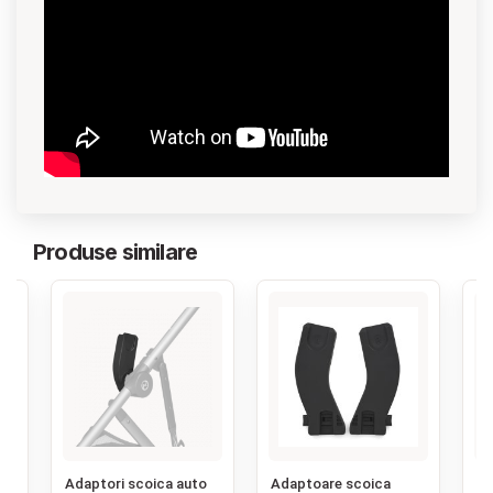
Produse similare
‹
u
Adaptori scoica auto
Adaptoare scoica
Ad