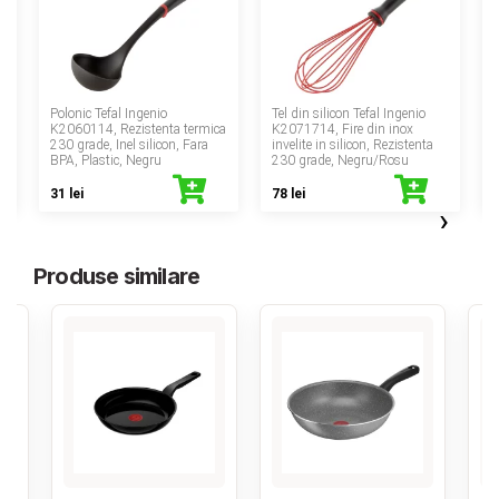
‹
Polonic Tefal Ingenio
Tel din silicon Tefal Ingenio
S
a
K2060114, Rezistenta termica
K2071714, Fire din inox
230 grade, Inel silicon, Fara
invelite in silicon, Rezistenta
BPA, Plastic, Negru
230 grade, Negru/Rosu
31 lei
78 lei
3
›
Produse similare
‹