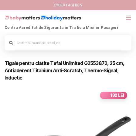
CYBEX FASHION
Centru Acreditat de Siguranta in Trafic a Micilor Pasageri
GIFT CARD
Cybex Fashion
Alege culoarea cadrului
Tigaie pentru clatite Tefal Unlimited G2553872, 25 cm,
Italbaby Collections
Antiaderent Titanium Anti-Scratch, Thermo-Signal,
Inductie
Branduri
CARUCIOARE COPII
182 LEI
SCAUNE AUTO
SCOICI AUTO