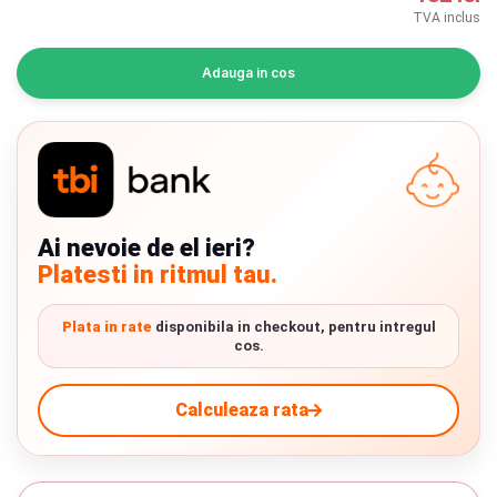
INGRIJIRE PERSONALA
TVA inclus
BAIE SI TOALETA
Adauga in cos
Informatii companie
Despre noi
Ai nevoie de el ieri?
Blog
Platesti in ritmul tau.
Regulament giveaway
Plata in rate
disponibila in checkout, pentru intregul
Showroom
cos.
Depozit
Chrome cu detalii negre
3246 lei
Calculeaza rata
Q & A
Verde cu detalii negre
5646 lei
Branduri