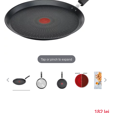
LA PLIMBARE
CAMERA COPILULUI
JUCARII
MARSUPII BEBELUSI
Chrome cu detalii negre
3246 lei
LEAGANE COPII
Tap or pinch to expand
Verde cu detalii negre
5646 lei
BALANSOARE COPII
BABY MONITORS
Alege culoarea cadrului
HRANIRE SI DIVERSIFICARE
CASA SI CURATENIE
182 lei