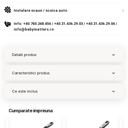
Instalare scaun / scoica auto
Contact
Info:
+40.760.248.454
/
+40.31.436.29.03
/
+40.31.436.29.04
/
info@babymatters.ro
Copyright 2026 BabyMatters
Detalii produs
Caracteristici produs
Ce este inclus
Cumparate impreuna