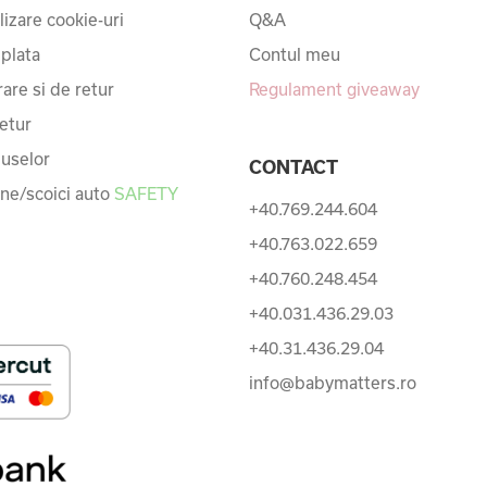
ilizare cookie-uri
Q&A
 plata
Contul meu
rare si de retur
Regulament giveaway
etur
uselor
CONTACT
une/scoici auto
SAFETY
+40.769.244.604
+40.763.022.659
+40.760.248.454
+40.031.436.29.03
+40.31.436.29.04
info@babymatters.ro