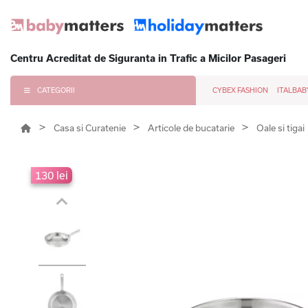
Centru Acreditat de Siguranta in Trafic a Micilor Pasageri
CATEGORII
CYBEX FASHION
ITALBAB
Casa si Curatenie
Articole de bucatarie
Oale si tigai
130 lei