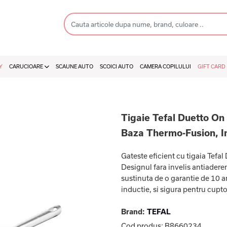
Y
CARUCIOARE
SCAUNE AUTO
SCOICI AUTO
CAMERA COPILULUI
GIFT CARD
Tigaie Tefal Duetto On
Baza Thermo-Fusion, In
Gateste eficient cu tigaia Tefa
Designul fara invelis antiaderen
sustinuta de o garantie de 10 an
inductie, si sigura pentru cuptor
Brand:
TEFAL
Cod produs:
B8660234