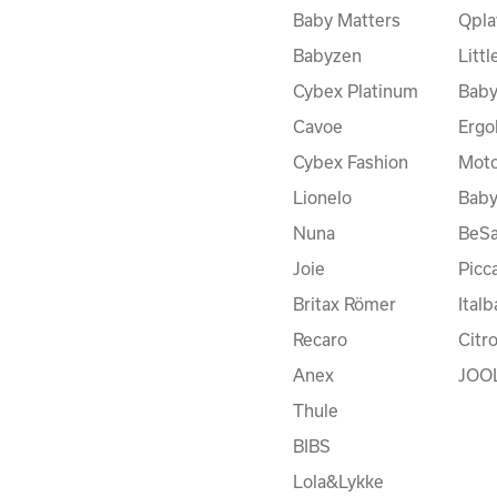
Baby Matters
Qpla
Babyzen
Litt
Cybex Platinum
Baby
Cavoe
Ergo
Cybex Fashion
Moto
Lionelo
Bab
Nuna
BeSa
Joie
Picc
Britax Römer
Ital
Recaro
Citr
Anex
JOO
Thule
BIBS
Lola&Lykke