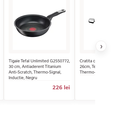
›
Tigaie Tefal Unlimited G2550772,
Cratita cu capac T
30 cm, Antiaderent Titanium
26cm, Tehnologie 
Anti-Scratch, Thermo-Signal,
Thermo-Signal, In
Inductie, Negru
226 lei