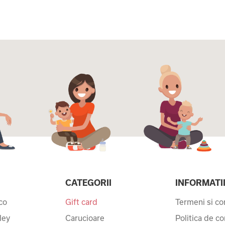
CATEGORII
INFORMATI
co
Gift card
Termeni si con
ley
Carucioare
Politica de co