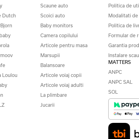
y
Scaune auto
Politica de ut
le Dutch
Scoici auto
Modalitati de
Bjorn
Baby monitors
Politica de liv
baby
Camera copilului
Formular de r
rola
Articole pentru masa
Garantia prod
ymoov
Marsupii
Instalare sca
MATTERS
fe
Balansoare
ANPC
a Loulou
Articole voiaj copii
ANPC SAL
baby
Articole voiaj adulti
SOL
on
La plimbare
LZ
Jucarii