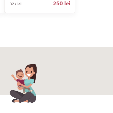
250 lei
327 lei