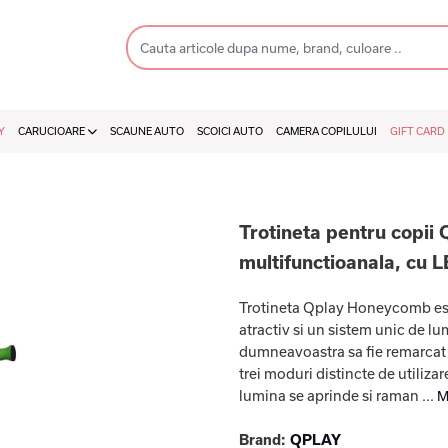
Y
CARUCIOARE
SCAUNE AUTO
SCOICI AUTO
CAMERA COPILULUI
GIFT CARD
Trotineta pentru copii
multifunctioanala, cu 
Trotineta Qplay Honeycomb este
atractiv si un sistem unic de lum
dumneavoastra sa fie remarcat pr
trei moduri distincte de utilizar
lumina se aprinde si raman ...
M
Brand:
QPLAY