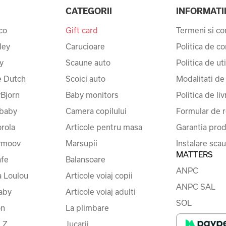
CATEGORII
INFORMATI
co
Gift card
Termeni si con
ley
Carucioare
Politica de co
y
Scaune auto
Politica de ut
le Dutch
Scoici auto
Modalitati de
Bjorn
Baby monitors
Politica de liv
baby
Camera copilului
Formular de r
rola
Articole pentru masa
Garantia prod
ymoov
Marsupii
Instalare sca
MATTERS
fe
Balansoare
ANPC
a Loulou
Articole voiaj copii
ANPC SAL
baby
Articole voiaj adulti
SOL
on
La plimbare
LZ
Jucarii