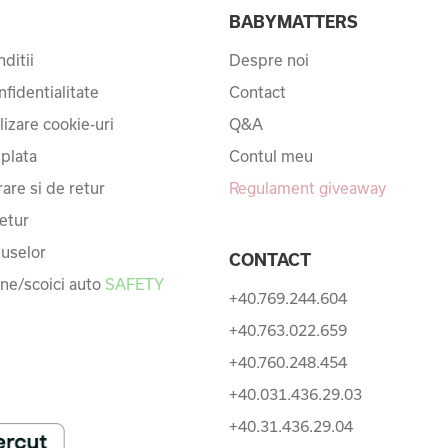
I
BABYMATTERS
ditii
Despre noi
nfidentialitate
Contact
ilizare cookie-uri
Q&A
 plata
Contul meu
rare si de retur
Regulament giveaway
etur
uselor
CONTACT
une/scoici auto
SAFETY
+40.769.244.604
+40.763.022.659
+40.760.248.454
+40.031.436.29.03
+40.31.436.29.04