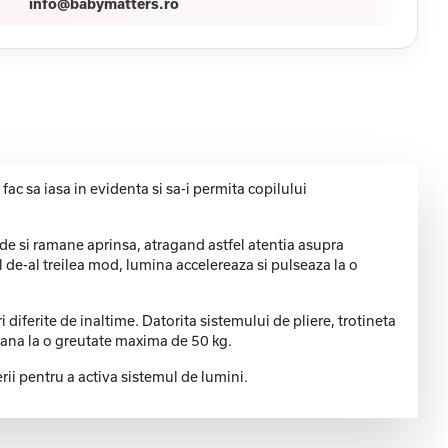
info@babymatters.ro
c sa iasa in evidenta si sa-i permita copilului
inde si ramane aprinsa, atragand astfel atentia asupra
el de-al treilea mod, lumina accelereaza si pulseaza la o
iferite de inaltime. Datorita sistemului de pliere, trotineta
i pana la o greutate maxima de 50 kg.
ii pentru a activa sistemul de lumini.