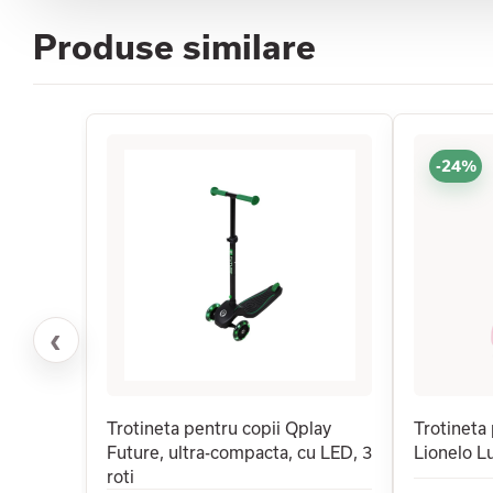
Produse similare
-24%
‹
Trotineta pentru copii Qplay
Trotineta 
Future, ultra-compacta, cu LED, 3
Lionelo Lu
roti