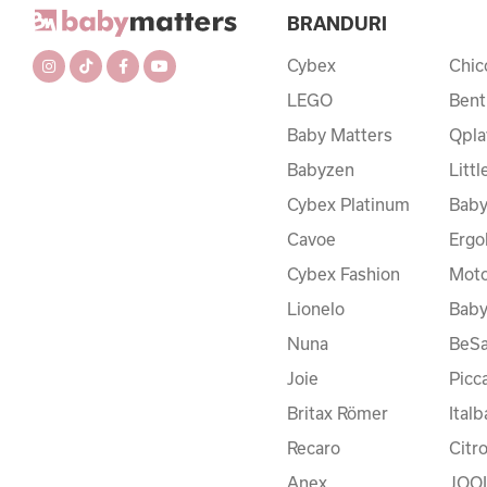
BRANDURI
Cybex
Chic
LEGO
Bent
Baby Matters
Qpla
Babyzen
Litt
Cybex Platinum
Baby
Cavoe
Ergo
Cybex Fashion
Moto
Lionelo
Bab
Nuna
BeSa
Joie
Picc
Britax Römer
Ital
Recaro
Citr
Anex
JOO