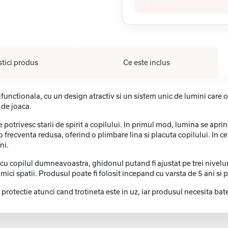
stici produs
Ce este inclus
ctionala, cu un design atractiv si un sistem unic de lumini care o fa
 de joaca.
se potrivesc starii de spirit a copilului. In primul mod, lumina se apr
o frecventa redusa, oferind o plimbare lina si placuta copilului. In c
ni.
copilul dumneavoastra, ghidonul putand fi ajustat pe trei niveluri d
i mici spatii. Produsul poate fi folosit incepand cu varsta de 5 ani s
otectie atunci cand trotineta este in uz, iar produsul necesita bater