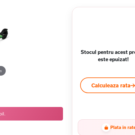
Stocul pentru acest p
este epuizat!
m
Calculeaza rata
il.
Plata in rat