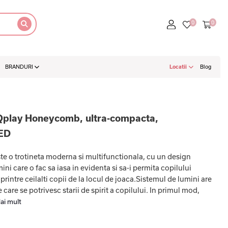
BRANDURI
Locatii
Blog
 Qplay Honeycomb, ultra-compacta,
LED
 o trotineta moderna si multifunctionala, cu un design
ini care o fac sa iasa in evidenta si sa-i permita copilului
intre ceilalti copii de la locul de joaca.Sistemul de lumini are
e care se potrivesc starii de spirit a copilului. In primul mod,
ai mult