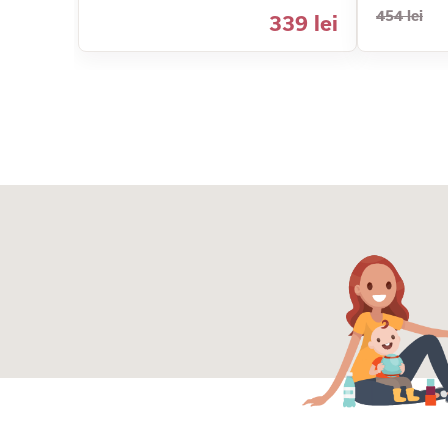
454 lei
339 lei