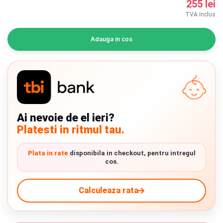
255 lei
INGRIJIRE PERSONALA
TVA inclus
BAIE SI TOALETA
Adauga in cos
Informatii companie
Despre noi
Blog
Ai nevoie de el ieri?
Platesti in ritmul tau.
Regulament giveaway
Showroom
Plata in rate
disponibila in checkout, pentru intregul
cos.
Chrome cu detalii negre
3246 lei
Depozit
Calculeaza rata
Q & A
Verde cu detalii negre
5646 lei
Livrare prin curier in Romania si in Uniunea
Branduri
Europeana. Toate comenzile sunt expediate din