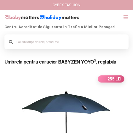
CYBEX FASHION
Centru Acreditat de Siguranta in Trafic a Micilor Pasageri
GIFT CARD
Alege culoarea cadrului
Cybex Fashion
Umbrela pentru carucior BABYZEN YOYO², reglabila
Italbaby Collections
Branduri
255 LEI
CARUCIOARE COPII
SCAUNE AUTO
SCOICI AUTO