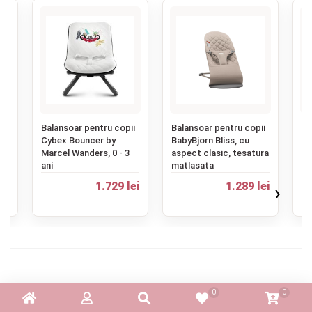
‹
ii
Balansoar pentru copii
Balansoar pentru copii
Ba
Cybex Bouncer by
BabyBjorn Bliss, cu
Ai
a
Marcel Wanders, 0 - 3
aspect clasic, tesatura
ju
ani
matlasata
56
ei
1.729 lei
1.289 lei
›