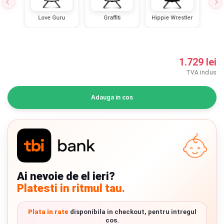
INGRIJIRE PERSONALA
lot
Love Guru
Graffiti
Hippie Wrestler
Sp
BAIE SI TOALETA
1.729 lei
Informatii companie
TVA inclus
Despre noi
Adauga in cos
Blog
Regulament giveaway
Showroom
Ai nevoie de el ieri?
Depozit
Chrome cu detalii negre
3246 lei
Platesti in ritmul tau.
Q & A
Verde cu detalii negre
5646 lei
Plata in rate
disponibila in checkout, pentru intregul
Branduri
cos.