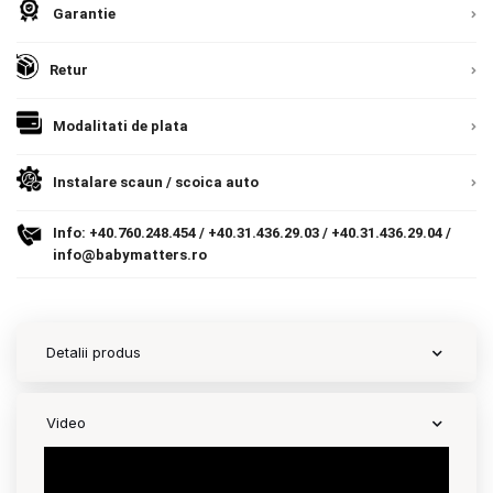
Garantie
Contact
Retur
Copyright 2026 BabyMatters
Modalitati de plata
Instalare scaun / scoica auto
Info:
+40.760.248.454
/
+40.31.436.29.03
/
+40.31.436.29.04
/
info@babymatters.ro
Detalii produs
Video