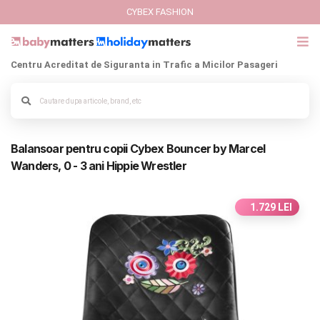
CYBEX FASHION
Centru Acreditat de Siguranta in Trafic a Micilor Pasageri
GIFT CARD
Cybex Fashion
Alege culoarea cadrului
Balansoar pentru copii Cybex Bouncer by Marcel
Italbaby Collections
Wanders, 0 - 3 ani Hippie Wrestler
Branduri
1.729 LEI
CARUCIOARE COPII
SCAUNE AUTO
SCOICI AUTO