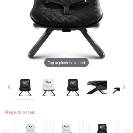
LA PLIMBARE
CAMERA COPILULUI
JUCARII
MARSUPII BEBELUSI
Chrome cu detalii negre
3246 lei
Tap or pinch to expand
LEAGANE COPII
BALANSOARE COPII
Verde cu detalii negre
5646 lei
BABY MONITORS
Alege culoarea cadrului
HRANIRE SI DIVERSIFICARE
Alege culoarea:
CASA SI CURATENIE