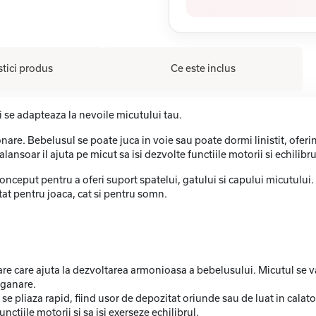
stici produs
Ce este inclus
 se adapteaza la nevoile micutului tau.
are. Bebelusul se poate juca in voie sau poate dormi linistit, oferind
alansoar il ajuta pe micut sa isi dezvolte functiile motorii si echilibru
conceput pentru a oferi suport spatelui, gatului si capului micutului. 
atat pentru joaca, cat si pentru somn.
re care ajuta la dezvoltarea armonioasa a bebelusului. Micutul se 
eganare.
se pliaza rapid, fiind usor de depozitat oriunde sau de luat in calator
nctiile motorii si sa isi exerseze echilibrul.