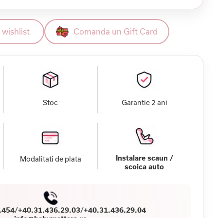
wishlist
Comanda un Gift Card
Stoc
Garantie 2 ani
Instalare scaun /
Modalitati de plata
scoica auto
.454
/
+40.31.436.29.03
/
+40.31.436.29.04