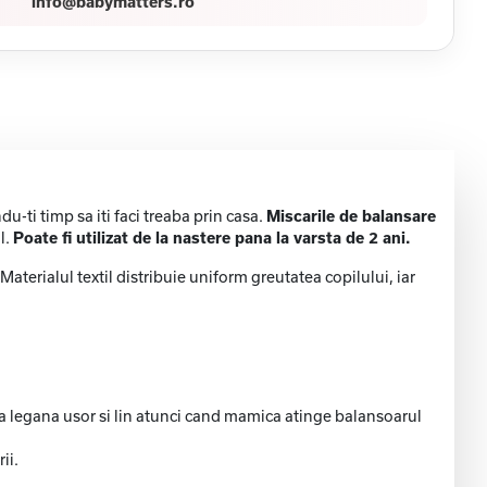
info@babymatters.ro
u-ti timp sa iti faci treaba prin casa.
Miscarile de balansare
l.
Poate fi utilizat de la nastere pana la varsta de 2 ani.
Materialul textil distribuie uniform greutatea copilului, iar
va legana usor si lin atunci cand mamica atinge balansoarul
ii.