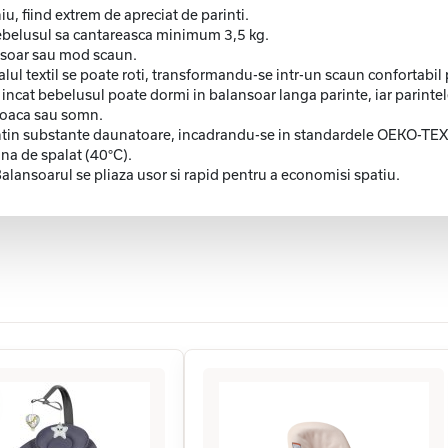
u, fiind extrem de apreciat de parinti.
 bebelusul sa cantareasca minimum 3,5 kg.
ansoar sau mod scaun.
alul textil se poate roti, transformandu-se intr-un scaun confortabil
l incat bebelusul poate dormi in balansoar langa parinte, iar parinte
 joaca sau somn.
 contin substante daunatoare, incadrandu-se in standardele OEKO-TE
ina de spalat (40°C).
alansoarul se pliaza usor si rapid pentru a economisi spatiu.