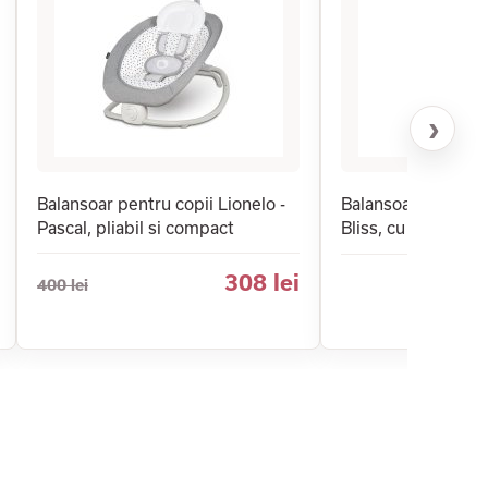
›
Balansoar pentru copii Lionelo -
Balansoar pentru c
Pascal, pliabil si compact
Bliss, cu tesatura 
308 lei
400 lei