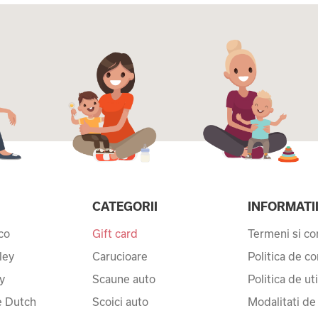
CATEGORII
INFORMATI
co
Gift card
Termeni si con
ley
Carucioare
Politica de co
y
Scaune auto
Politica de ut
le Dutch
Scoici auto
Modalitati de