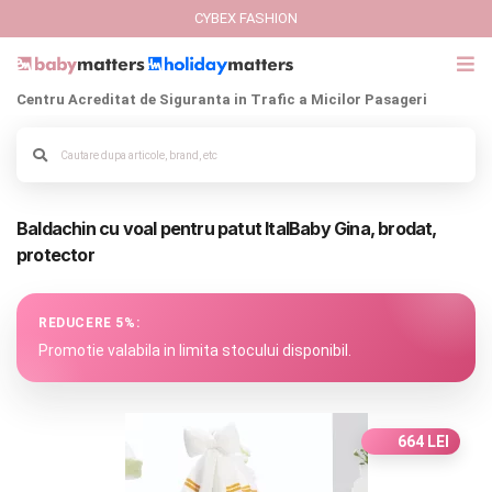
CYBEX FASHION
Centru Acreditat de Siguranta in Trafic a Micilor Pasageri
GIFT CARD
Cybex Fashion
Alege culoarea cadrului
Baldachin cu voal pentru patut ItalBaby Gina, brodat,
Italbaby Collections
protector
Branduri
REDUCERE 5%:
CARUCIOARE COPII
Promotie valabila in limita stocului disponibil.
SCAUNE AUTO
664 LEI
SCOICI AUTO