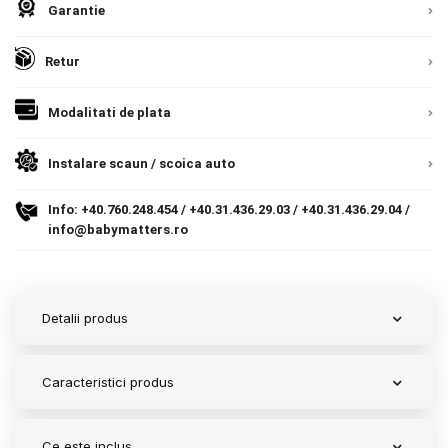
Garantie
Contact
Retur
Copyright 2026 BabyMatters
Modalitati de plata
Instalare scaun / scoica auto
Info:
+40.760.248.454
/
+40.31.436.29.03
/
+40.31.436.29.04
/
info@babymatters.ro
Detalii produs
Caracteristici produs
Ce este inclus