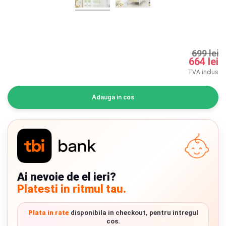
INGRIJIRE PERSONALA
BAIE SI TOALETA
699 lei
664 lei
Informatii companie
TVA inclus
Despre noi
Adauga in cos
Blog
Regulament giveaway
Showroom
Chrome cu detalii negre
Ai nevoie de el ieri?
3246 lei
Depozit
Platesti in ritmul tau.
Q & A
Verde cu detalii negre
5646 lei
Plata in rate
disponibila in checkout, pentru intregul
Branduri
cos.