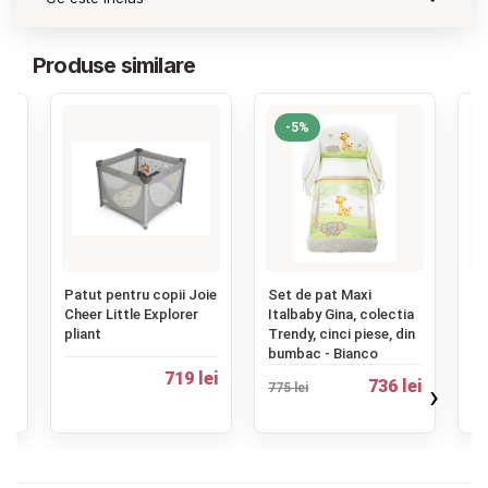
Produse similare
-5%
‹
Patut pentru copii Joie
Set de pat Maxi
Ac
Cheer Little Explorer
Italbaby Gina, colectia
pe
n
pliant
Trendy, cinci piese, din
It
bumbac - Bianco
719 lei
27
ei
736 lei
›
775 lei