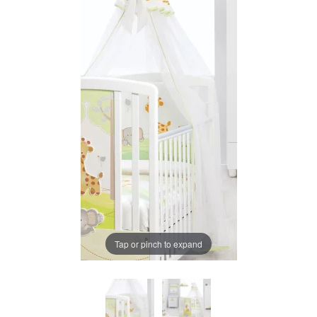
LA PLIMBARE
CAMERA COPILULUI
JUCARII
MARSUPII BEBELUSI
Chrome cu detalii negre
3246 lei
LEAGANE COPII
Verde cu detalii negre
5646 lei
BALANSOARE COPII
BABY MONITORS
Alege culoarea cadrului
Tap or pinch to expand
HRANIRE SI DIVERSIFICARE
CASA SI CURATENIE