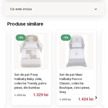
Ce este inclus
Produse similare
-5%
-5%
‹
Set de pat Pony
Set de pat Maxi
Ba
y
Italbaby Baby Jolie,
Italbaby Fiocco
pe
colectia Trendy, patru
Classic, colectia
Jo
piese, din bumbac
Boutique, cinci piese,
Grey
ei
78
1.329 lei
›
1.399 lei
1.424 lei
1.499 lei