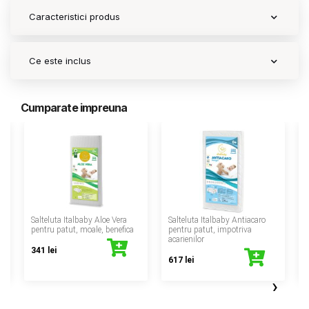
Caracteristici produs
Ce este inclus
Cumparate impreuna
‹
t
Salteluta Italbaby Aloe Vera
Salteluta Italbaby Antiacaro
pentru patut, moale, benefica
pentru patut, impotriva
acarienilor
341 lei
617 lei
›