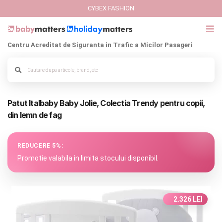
CYBEX FASHION
Centru Acreditat de Siguranta in Trafic a Micilor Pasageri
GIFT CARD
Cybex Fashion
Alege culoarea cadrului
Patut Italbaby Baby Jolie, Colectia Trendy pentru copii,
Italbaby Collections
din lemn de fag
Branduri
REDUCERE 5%:
CARUCIOARE COPII
Promotie valabila in limita stocului disponibil.
SCAUNE AUTO
2.326 LEI
SCOICI AUTO