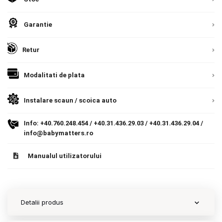
Contact
Garantie
Retur
Copyright 2026 BabyMatters
Modalitati de plata
Instalare scaun / scoica auto
Info:
+40.760.248.454
/
+40.31.436.29.03
/
+40.31.436.29.04
/
info@babymatters.ro
Manualul utilizatorului
Detalii produs