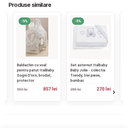
Produse similare
-5%
-5%
‹
Baldachin cu voal
Set asternut Italbaby
Ki
in
pentru patut ItalBaby
Baby Jolie - colectia
pe
sat
Sogni D'oro, brodat,
Trendy, trei piese,
It
protector
bumbac
79
ei
857 lei
270 lei
›
903 lei
285 lei