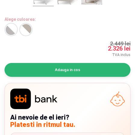
INGRIJIRE PERSONALA
Alege culoarea:
BAIE SI TOALETA
Informatii companie
2.449 lei
2.326 lei
Despre noi
TVA inclus
Blog
Adauga in cos
Regulament giveaway
Showroom
Depozit
Chrome cu detalii negre
3246 lei
Ai nevoie de el ieri?
Q & A
Platesti in ritmul tau.
Verde cu detalii negre
5646 lei
Branduri