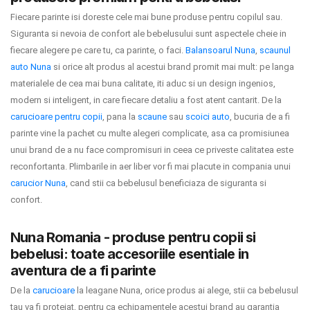
Fiecare parinte isi doreste cele mai bune produse pentru copilul sau.
Siguranta si nevoia de confort ale bebelusului sunt aspectele cheie in
fiecare alegere pe care tu, ca parinte, o faci.
Balansoarul Nuna
,
scaunul
auto Nuna
si orice alt produs al acestui brand promit mai mult: pe langa
materialele de cea mai buna calitate, iti aduc si un design ingenios,
modern si inteligent, in care fiecare detaliu a fost atent cantarit. De la
carucioare pentru copii
, pana la
scaune
sau
scoici auto
, bucuria de a fi
parinte vine la pachet cu multe alegeri complicate, asa ca promisiunea
unui brand de a nu face compromisuri in ceea ce priveste calitatea este
reconfortanta. Plimbarile in aer liber vor fi mai placute in compania unui
carucior Nuna
, cand stii ca bebelusul beneficiaza de siguranta si
confort.
Nuna Romania - produse pentru copii si
bebelusi: toate accesoriile esentiale in
aventura de a fi parinte
De la
carucioare
la leagane Nuna, orice produs ai alege, stii ca bebelusul
tau va fi protejat, pentru ca echipamentele acestui brand au garantia