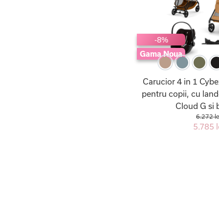
-8%
Gama Noua
Carucior 4 in 1 Cyb
pentru copii, cu lan
Cloud G si 
6.272 le
5.785 l