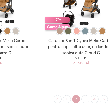
-7%
Gama Noua
ex Melio Carbon
Carucior 3 in 1 Cybex Melio Car
dou, scoica auto
pentru copii, ultra usor, cu lando
baza G
scoica auto Cloud G
i
5.103 lei
ei
4.749 lei
1
2
3
4