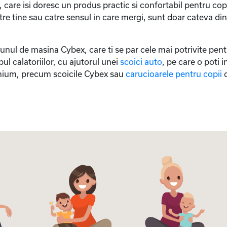
i, care isi doresc un produs practic si confortabil pentru copi
atre tine sau catre sensul in care mergi, sunt doar cateva di
unul de masina Cybex, care ti se par cele mai potrivite pent
pul calatoriilor, cu ajutorul unei
scoici auto
, pe care o poti
emium, precum scoicile Cybex sau
carucioarele pentru copii
d