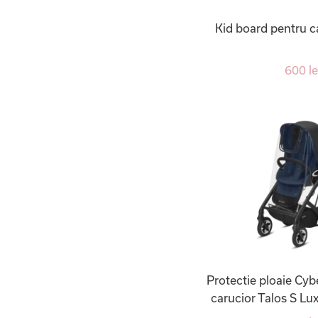
Kid board pentru c
600 le
Protectie ploaie Cyb
carucior Talos S Lu