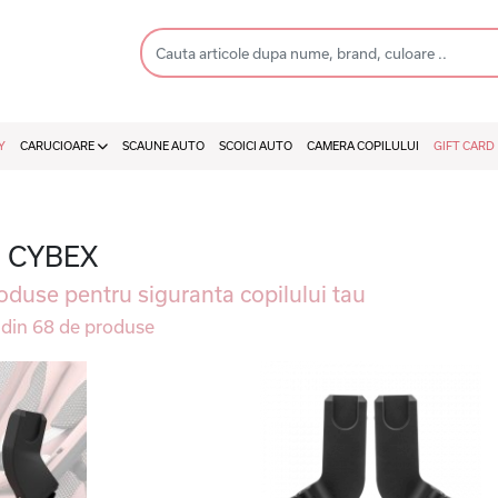
Y
CARUCIOARE
SCAUNE AUTO
SCOICI AUTO
CAMERA COPILULUI
GIFT CARD
ii CYBEX
duse pentru siguranta copilului tau
din 68 de produse