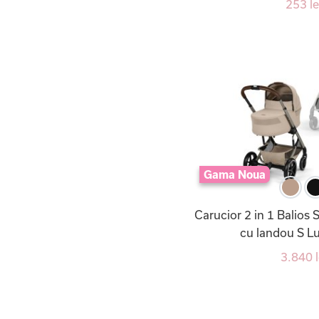
253 le
Gama Noua
Carucior 2 in 1 Balios 
cu landou S Lux
3.840 l