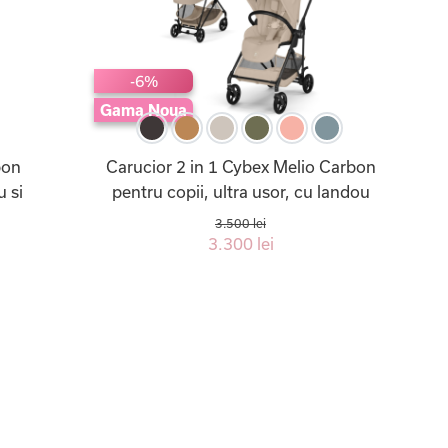
-6%
Gama Noua
bon
Carucior 2 in 1 Cybex Melio Carbon
u si
pentru copii, ultra usor, cu landou
3.500 lei
3.300 lei