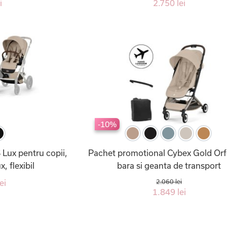
i
2.750 lei
-10%
S Lux pentru copii,
Pachet promotional Cybex Gold Orf
, flexibil
bara si geanta de transport
ei
2.060 lei
1.849 lei