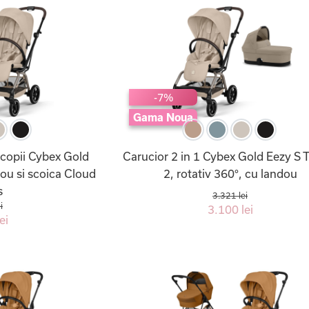
-7%
Gama Noua
 copii Cybex Gold
Carucior 2 in 1 Cybex Gold Eezy S 
dou si scoica Cloud
2, rotativ 360°, cu landou
s
3.321 lei
i
3.100 lei
ei