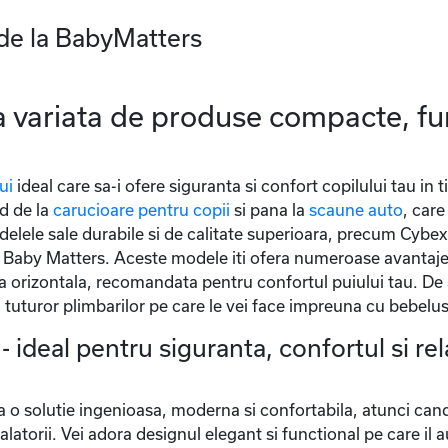
de la BabyMatters
 variata de produse compacte, fun
ui
ideal care sa-i ofere siguranta si confort copilului tau in 
d de la
carucioare pentru copii
si pana la
scaune auto
, care
lele sale durabile si de calitate superioara, precum Cybex M
a Baby Matters. Aceste modele iti ofera numeroase avantaje 
tia orizontala, recomandata pentru confortul puiului tau. De
 tuturor plimbarilor pe care le vei face impreuna cu bebelus
 ideal pentru siguranta, confortul si rel
 o solutie ingenioasa, moderna si confortabila, atunci cand it
 calatorii. Vei adora designul elegant si functional pe care i