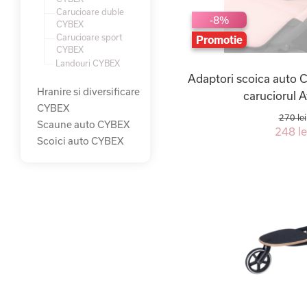
Carucioare duble
-8%
CYBEX
Carucioare sport
Promotie
CYBEX
Landouri CYBEX
Adaptori scoica auto 
Hranire si diversificare
caruciorul A
CYBEX
270 lei
Scaune auto CYBEX
248 le
Scoici auto CYBEX