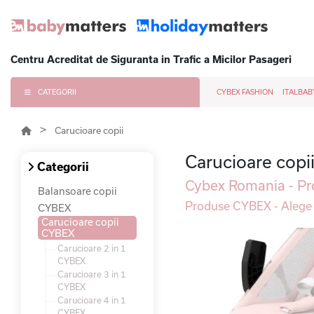
Centru Acreditat de Siguranta in Trafic a Micilor Pasageri
CATEGORII
CYBEX FASHION
ITALBAB
Carucioare copii
Carucioare cop
Categorii
Cybex Romania - Pro
Balansoare copii
Produse CYBEX - Alege 
CYBEX
Carucioare copii
CYBEX
Carucioare 2 in 1
CYBEX
Carucioare 3 in 1
CYBEX
Carucioare 4 in 1
CYBEX