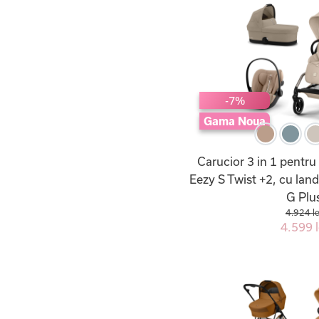
-7%
Gama Noua
Carucior 3 in 1 pentru
Eezy S Twist +2, cu lan
G Plu
4.924 le
4.599 l