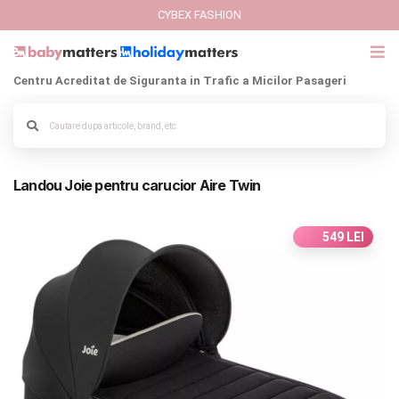
CYBEX FASHION
Centru Acreditat de Siguranta in Trafic a Micilor Pasageri
GIFT CARD
Alege culoarea cadrului
Cybex Fashion
Landou Joie pentru carucior Aire Twin
Italbaby Collections
Branduri
549 LEI
CARUCIOARE COPII
SCAUNE AUTO
SCOICI AUTO