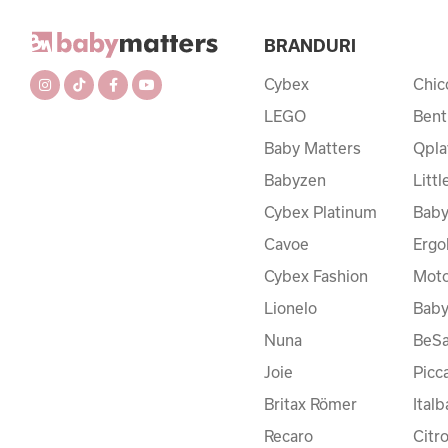
BRANDURI
Cybex
Chic
LEGO
Bent
Baby Matters
Qpla
Babyzen
Litt
Cybex Platinum
Baby
Cavoe
Ergo
Cybex Fashion
Moto
Lionelo
Bab
Nuna
BeSa
Joie
Picc
Britax Römer
Ital
Recaro
Citr