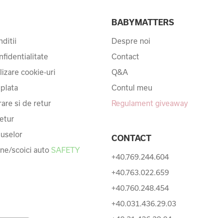
I
BABYMATTERS
ditii
Despre noi
nfidentialitate
Contact
ilizare cookie-uri
Q&A
 plata
Contul meu
rare si de retur
Regulament giveaway
etur
uselor
CONTACT
une/scoici auto
SAFETY
+40.769.244.604
+40.763.022.659
+40.760.248.454
+40.031.436.29.03