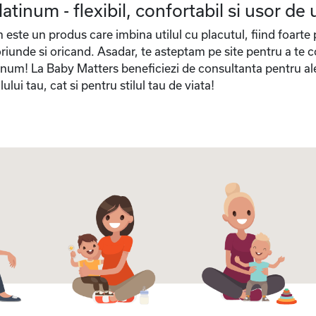
tinum - flexibil, confortabil si usor de u
ste un produs care imbina utilul cu placutul, fiind foarte pr
oriunde si oricand. Asadar, te asteptam pe site pentru a te c
inum! La Baby Matters beneficiezi de consultanta pentru al
ului tau, cat si pentru stilul tau de viata!