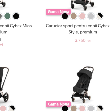
Gama Noua
 copii Cybex Mios
Carucior sport pentru copii Cybex
mium
Style, premium
i
3.750 lei
ei
Gama Noua