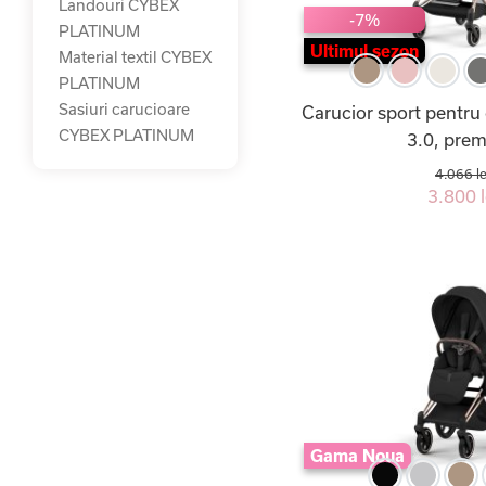
Landouri CYBEX
-7%
PLATINUM
Ultimul sezon
Material textil CYBEX
PLATINUM
Sasiuri carucioare
Carucior sport pentru
CYBEX PLATINUM
3.0, pre
4.066 le
3.800 l
Gama Noua