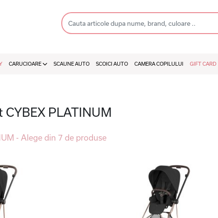
Y
CARUCIOARE
SCAUNE AUTO
SCOICI AUTO
CAMERA COPILULUI
GIFT CARD
ort CYBEX PLATINUM
M - Alege din 7 de produse