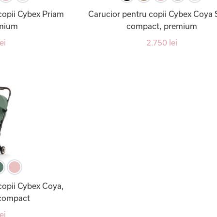
copii Cybex Priam
Carucior pentru copii Cybex Coya S
emium
compact, premium
ei
2.750 lei
copii Cybex Coya,
a-compact
ei