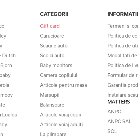
CATEGORII
INFORMATI
co
Gift card
Termeni si con
ley
Carucioare
Politica de co
y
Scaune auto
Politica de ut
le Dutch
Scoici auto
Modalitati de
Bjorn
Baby monitors
Politica de liv
baby
Camera copilului
Formular de r
rola
Articole pentru masa
Garantia prod
ymoov
Marsupii
Instalare sca
MATTERS
fe
Balansoare
ANPC
a Loulou
Articole voiaj copii
ANPC SAL
baby
Articole voiaj adulti
SOL
on
La plimbare