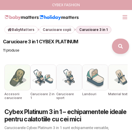
CYBEX FASHION
BabyMatters
Carucioare copii
Carucioare 3 in 1
GIFT CARD
Carucioare 3 in 1 CYBEX PLATINUM
Cybex Fashion
11 produse
Italbaby Collections
Branduri
CARUCIOARE COPII
Accesorii
Carucioare 2 in
Carucioare
Landouri
Material textil
carucioare
1
sport
SCAUNE AUTO
Cybex Platinum 3 in 1 – echipamentele ideale
pentru calatotiile cu cei mici
SCOICI AUTO
Carucioarele Cybex Platinum 3 in 1 sunt echipamente versatile,