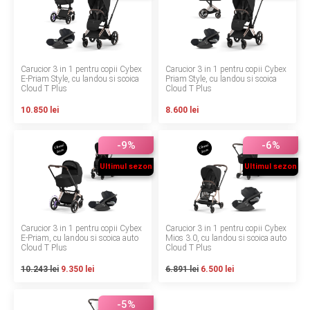
Termeni si conditii
Politica de confidentialitate
Carucior 3 in 1 pentru copii Cybex
Carucior 3 in 1 pentru copii Cybex
Politica de utilizare cookie-uri
E-Priam Style, cu landou si scoica
Priam Style, cu landou si scoica
Cloud T Plus
Cloud T Plus
Modalitati de plata
10.850 lei
8.600 lei
Politica de livrare si retur
-9%
-6%
Formular de retur
Ultimul sezon
Ultimul sezon
Garantia produselor
Instalare scaune/scoici auto
Carucior 3 in 1 pentru copii Cybex
Carucior 3 in 1 pentru copii Cybex
E-Priam, cu landou si scoica auto
Mios 3.0, cu landou si scoica auto
Cloud T Plus
Cloud T Plus
ANPC
10.243 lei
9.350 lei
6.891 lei
6.500 lei
ANPC SAL
-5%
SOL