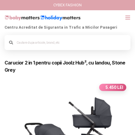
CYBEX FASHION
Centru Acreditat de Siguranta in Trafic a Micilor Pasageri
GIFT CARD
Cybex Fashion
Alege culoarea cadrului
Carucior 2 in 1 pentru copii Joolz Hub², cu landou, Stone
Italbaby Collections
Grey
Branduri
5.450 LEI
CARUCIOARE COPII
SCAUNE AUTO
SCOICI AUTO