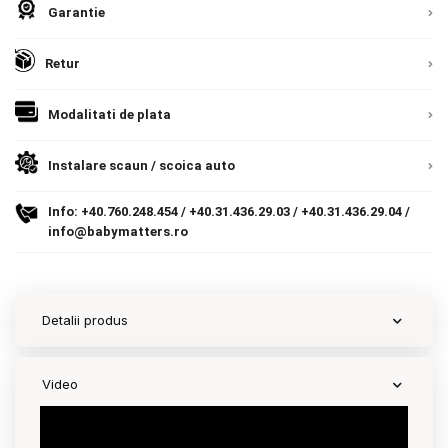
Garantie
Contact
Retur
Copyright 2026 BabyMatters
Modalitati de plata
Instalare scaun / scoica auto
Info:
+40.760.248.454
/
+40.31.436.29.03
/
+40.31.436.29.04
/
info@babymatters.ro
Detalii produs
Video