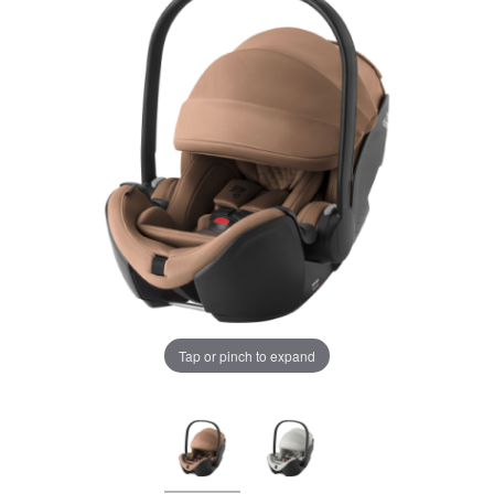
LA PLIMBARE
CAMERA COPILULUI
JUCARII
MARSUPII BEBELUSI
Chrome cu detalii negre
3246 lei
LEAGANE COPII
Verde cu detalii negre
5646 lei
BALANSOARE COPII
BABY MONITORS
Alege culoarea cadrului
Tap or pinch to expand
HRANIRE SI DIVERSIFICARE
CASA SI CURATENIE