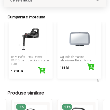
Ce este inclus
Contact
Cumparate impreuna
Copyright 2026 BabyMatters
‹
Baza Isofix Britax Romer
Oglinda de masina
VARIO, pentru scoica si scaun
retrovizoare Britax Romer
auto
155 lei
1.250 lei
›
Produse similare
-4%
-15%