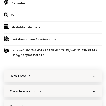
Europeana. Toate comenzile sunt expediate din
Detalii
Garantie
Romania, direct la client.
Detalii
9.305 lei
Termeni si conditii
TVA inclus
Retur
Politica de confidentialitate
Adauga in cos
Politica de utilizare cookie-uri
Modalitati de plata
Modalitati de plata
Instalare scaun / scoica auto
Politica de livrare si retur
Info:
+40.760.248.454
/
+40.31.436.29.03
/
+40.31.436.29.04
/
info@babymatters.ro
Formular de retur
Garantia produselor
Detalii produs
Instalare scaune/scoici auto
ANPC
Caracteristici produs
ANPC SAL
SOL