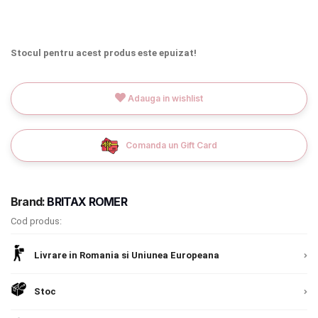
INGRIJIRE PERSONALA
BAIE SI TOALETA
Stocul pentru acest produs este epuizat!
Informatii companie
Adauga in wishlist
Despre noi
Comanda un Gift Card
Blog
Regulament giveaway
Brand:
BRITAX ROMER
Showroom
Cod produs:
Chrome cu detalii negre
3246 lei
Depozit
Livrare in Romania si Uniunea Europeana
Q & A
Verde cu detalii negre
5646 lei
Stoc
Livrare prin curier in Romania si in Uniunea
Branduri