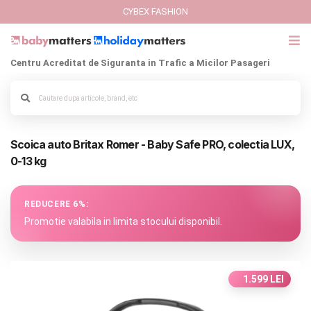
CYBEX FASHION
Centru Acreditat de Siguranta in Trafic a Micilor Pasageri
GIFT CARD
Alege culoarea cadrului
Cybex Fashion
Scoica auto Britax Romer - Baby Safe PRO, colectia LUX,
Italbaby Collections
0-13 kg
Branduri
REDUCERE 6%:
CARUCIOARE COPII
Promotie valabila in limita stocului disponibil.
SCAUNE AUTO
1.599 LEI
SCOICI AUTO