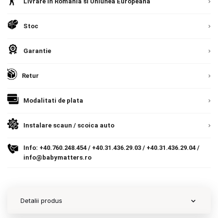
Europeana. Toate comenzile sunt expediate din
Livrare in Romania si Uniunea Europeana
Detalii
Romania, direct la client.
Detalii
Contact
Stoc
Garantie
Copyright 2026 BabyMatters
Retur
Modalitati de plata
Instalare scaun / scoica auto
Info:
+40.760.248.454
/
+40.31.436.29.03
/
+40.31.436.29.04
/
info@babymatters.ro
Detalii produs