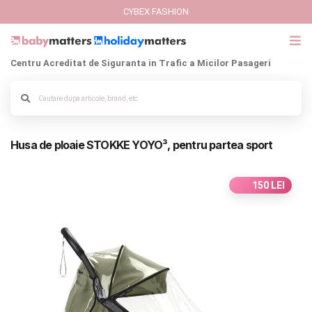
CYBEX FASHION
Centru Acreditat de Siguranta in Trafic a Micilor Pasageri
GIFT CARD
Alege culoarea cadrului
Cybex Fashion
Husa de ploaie STOKKE YOYO³, pentru partea sport
Italbaby Collections
Branduri
150 LEI
CARUCIOARE COPII
SCAUNE AUTO
SCOICI AUTO