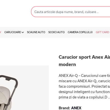
Y
CARUCIOARE
SCAUNE AUTO
SCOICI AUTO
CAMERA COPILULUI
GIFT CARD
Carucior sport Anex Air
modern
ANEX Air-Q – Caruciorul care ti
miscare cu ANEX Air-Q, carucior
faca compromisuri. Proiectat sa
designul inteligent cu functiona
prima zi de viata a copilului.D .
Brand:
ANEX