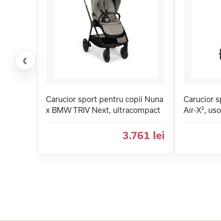
‹
Carucior sport pentru copii Nuna
Carucior s
x BMW TRIV Next, ultracompact
Air-X², us
3.761 lei