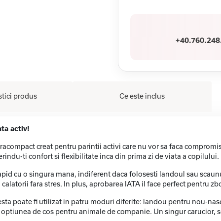
+40.760.248
stici produs
Ce este inclus
ta activ!
acompact creat pentru parintii activi care nu vor sa faca compromisur
du-ti confort si flexibilitate inca din prima zi de viata a copilului.
rapid cu o singura mana, indiferent daca folosesti landoul sau scaun
alatorii fara stres. In plus, aprobarea IATA il face perfect pentru zb
sta poate fi utilizat in patru moduri diferite: landou pentru nou-nas
 optiunea de cos pentru animale de companie. Un singur carucior, sol