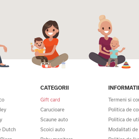
CATEGORII
INFORMATI
co
Gift card
Termeni si con
ley
Carucioare
Politica de co
y
Scaune auto
Politica de ut
le Dutch
Scoici auto
Modalitati de