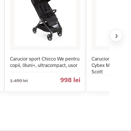
›
Carucior sport Chicco We pentru
Carucior sport pen
copii, 0luni+, ultracompact, usor
Cybex Mios 3.0 W
Scott
998 lei
1.490 lei