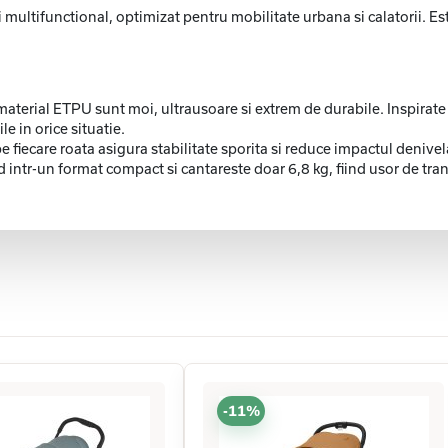
 multifunctional, optimizat pentru mobilitate urbana si calatorii. Es
material ETPU sunt moi, ultrausoare si extrem de durabile. Inspirate
le in orice situatie.
 fiecare roata asigura stabilitate sporita si reduce impactul denivela
id intr-un format compact si cantareste doar 6,8 kg, fiind usor de tra
-11%