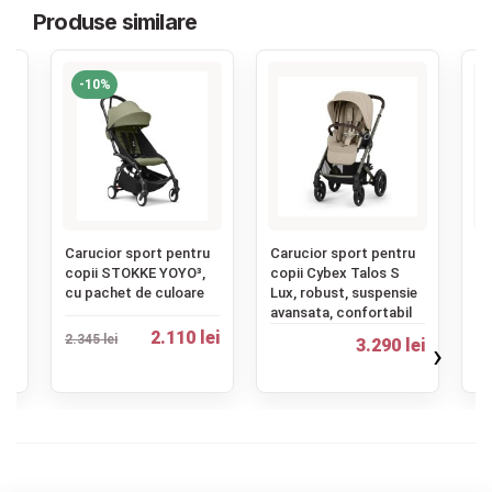
Produse similare
-10%
‹
u
Carucior sport pentru
Carucior sport pentru
Ca
copii STOKKE YOYO³,
copii Cybex Talos S
co
um
cu pachet de culoare
Lux, robust, suspensie
Be
avansata, confortabil
c
ei
2.110 lei
2.345 lei
3.290 lei
›
1.