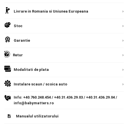
Livrare prin curier in Romania si in Uniunea
Contact
Livrare in Romania si Uniunea Europeana
Europeana. Toate comenzile sunt expediate din
Detalii
Romania, direct la client.
Detalii
Stoc
Copyright 2026 BabyMatters
Garantie
Retur
Modalitati de plata
Instalare scaun / scoica auto
Info:
+40.760.248.454
/
+40.31.436.29.03
/
+40.31.436.29.04
/
info@babymatters.ro
Manualul utilizatorului