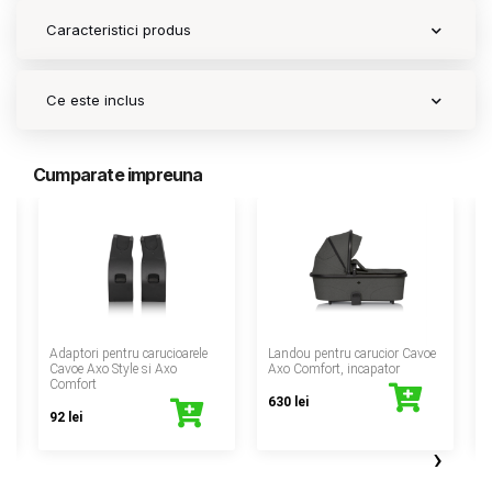
Caracteristici produs
Ce este inclus
Cumparate impreuna
‹
Adaptori pentru carucioarele
Landou pentru carucior Cavoe
Cavoe Axo Style si Axo
Axo Comfort, incapator
Comfort
630 lei
92 lei
›