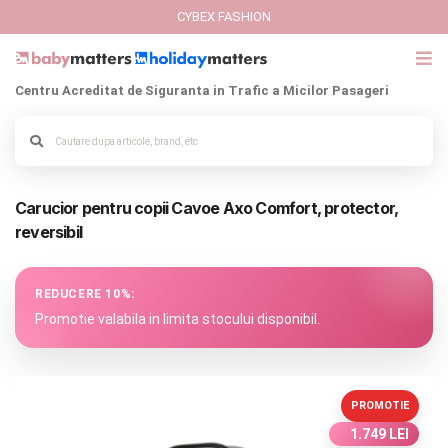
CYBEX FASHION
Centru Acreditat de Siguranta in Trafic a Micilor Pasageri
GIFT CARD
Cybex Fashion
Carucior pentru copii Cavoe Axo Comfort, protector,
Alege culoarea cadrului
Italbaby Collections
reversibil
Branduri
REDUCERE 10%:
CARUCIOARE COPII
Promotie valabila in limita stocului disponibil.
SCAUNE AUTO
PROMOTIE
SCOICI AUTO
1.749 LEI