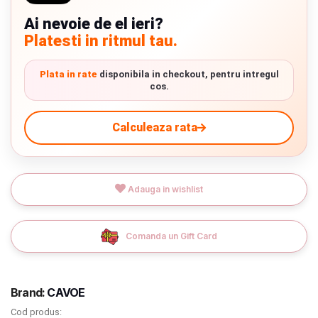
Verde cu detalii negre
5646 lei
Termeni si conditii
Ai nevoie de el ieri?
Platesti in ritmul tau.
Politica de confidentialitate
9.305 lei
TVA inclus
Plata in rate
disponibila in checkout, pentru intregul
Politica de utilizare cookie-uri
cos.
Adauga in cos
Modalitati de plata
Calculeaza rata
Politica de livrare si retur
Formular de retur
Adauga in wishlist
Garantia produselor
Instalare scaune/scoici auto
Comanda un Gift Card
ANPC
ANPC SAL
Brand:
CAVOE
Cod produs:
SOL