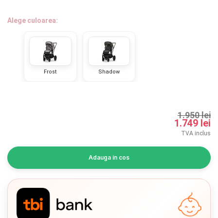
INGRIJIRE PERSONALA
Alege culoarea:
BAIE SI TOALETA
Informatii companie
Frost
Shadow
Despre noi
Blog
1.950 lei
1.749 lei
Regulament giveaway
TVA inclus
Showroom
Adauga in cos
Depozit
Chrome cu detalii negre
3246 lei
Q & A
Branduri