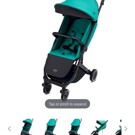
LA PLIMBARE
CAMERA COPILULUI
JUCARII
MARSUPII BEBELUSI
Chrome cu detalii negre
3246 lei
LEAGANE COPII
Verde cu detalii negre
5646 lei
BALANSOARE COPII
BABY MONITORS
Alege culoarea cadrului
Tap or pinch to expand
HRANIRE SI DIVERSIFICARE
CASA SI CURATENIE