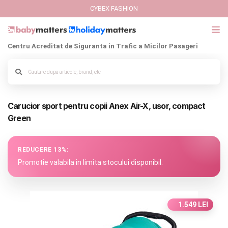
CYBEX FASHION
Centru Acreditat de Siguranta in Trafic a Micilor Pasageri
GIFT CARD
Cybex Fashion
Alege culoarea cadrului
Carucior sport pentru copii Anex Air-X, usor, compact
Italbaby Collections
Green
Branduri
REDUCERE 13%:
CARUCIOARE COPII
Promotie valabila in limita stocului disponibil.
SCAUNE AUTO
1.549 LEI
SCOICI AUTO