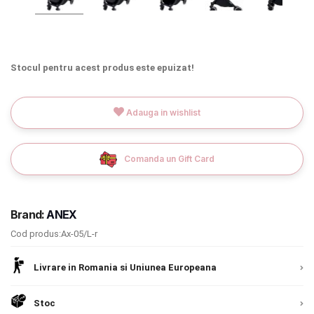
INGRIJIRE PERSONALA
BAIE SI TOALETA
Stocul pentru acest produs este epuizat!
Informatii companie
Adauga in wishlist
Despre noi
Blog
Comanda un Gift Card
Regulament giveaway
Brand:
ANEX
Showroom
Cod produs:Ax-05/L-r
Depozit
Chrome cu detalii negre
3246 lei
Livrare in Romania si Uniunea Europeana
Q & A
Verde cu detalii negre
5646 lei
Stoc
Branduri