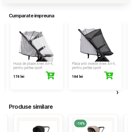
Cumparate impreuna
‹
u
Husa de ploaie Anex Air-X,
Plasa anti insecte Anex Air-X,
pentru partea sport
pentru partea sport
174 lei
164 lei
›
Produse similare
-14%