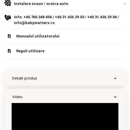
Instalare scaun / scoica auto
Contact
Info:
+40.760.248.454
/
+40.31.436.29.03
/
+40.31.436.29.04
/
info@babymatters.ro
Copyright 2026 BabyMatters
Manualul utilizatorului
Reguli utilizare
Detalii produs
Video