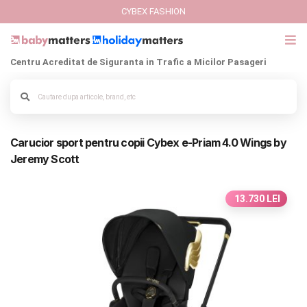
CYBEX FASHION
Centru Acreditat de Siguranta in Trafic a Micilor Pasageri
GIFT CARD
Cybex Fashion
Alege culoarea cadrului
Carucior sport pentru copii Cybex e-Priam 4.0 Wings by
Italbaby Collections
Jeremy Scott
Branduri
13.730 LEI
CARUCIOARE COPII
SCAUNE AUTO
SCOICI AUTO