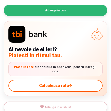
INGRIJIRE PERSONALA
Adauga in cos
BAIE SI TOALETA
Informatii companie
Despre noi
Ai nevoie de el ieri?
Platesti in ritmul tau.
Blog
Regulament giveaway
Plata in rate
disponibila in checkout, pentru intregul
cos.
Showroom
Calculeaza rata
Depozit
Chrome cu detalii negre
3246 lei
Q & A
Adauga in wishlist
Branduri
Verde cu detalii negre
5646 lei