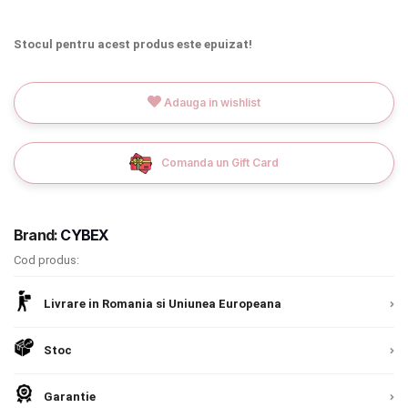
INGRIJIRE PERSONALA
Stocul pentru acest produs este epuizat!
BAIE SI TOALETA
Adauga in wishlist
Informatii companie
Comanda un Gift Card
Despre noi
Blog
Brand:
CYBEX
Regulament giveaway
Cod produs:
Showroom
Livrare in Romania si Uniunea Europeana
Depozit
Chrome cu detalii negre
3246 lei
Stoc
Q & A
Verde cu detalii negre
5646 lei
Branduri
Garantie