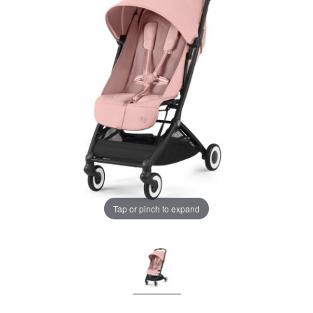
LA PLIMBARE
CAMERA COPILULUI
JUCARII
MARSUPII BEBELUSI
Chrome cu detalii negre
3246 lei
LEAGANE COPII
Verde cu detalii negre
5646 lei
BALANSOARE COPII
Tap or pinch to expand
BABY MONITORS
Alege culoarea cadrului
HRANIRE SI DIVERSIFICARE
CASA SI CURATENIE