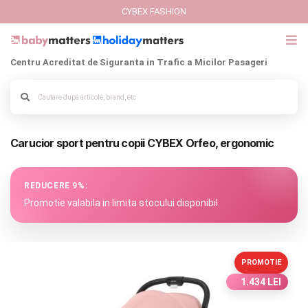
CYBEX FASHION
Centru Acreditat de Siguranta in Trafic a Micilor Pasageri
GIFT CARD
Cybex Fashion
Alege culoarea cadrului
Carucior sport pentru copii CYBEX Orfeo, ergonomic
Italbaby Collections
Branduri
REDUCERE 9%:
Promotie valabila in limita stocului disponibil.
CARUCIOARE COPII
SCAUNE AUTO
PROMOTIE
1.434 LEI
SCOICI AUTO