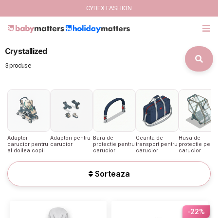
CYBEX FASHION
Crystallized
GIFT CARD
3 produse
Cybex Fashion
Italbaby Collections
Branduri
Adaptor
Adaptori pentru
Bara de
Geanta de
Husa de
carucior pentru
carucior
protectie pentru
transport pentru
protectie pentr
al doilea copil
CARUCIOARE COPII
carucior
carucior
carucior
Sorteaza
SCAUNE AUTO
SCOICI AUTO
-22%