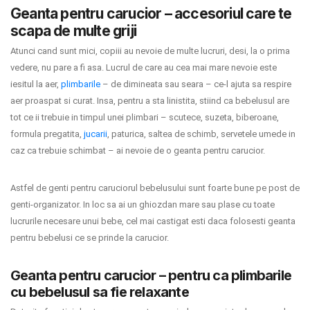
Geanta pentru carucior – accesoriul care te
INGRIJIRE PERSONALA
scapa de multe griji
BAIE SI TOALETA
Atunci cand sunt mici, copiii au nevoie de multe lucruri, desi, la o prima
vedere, nu pare a fi asa. Lucrul de care au cea mai mare nevoie este
iesitul la aer,
plimbarile
– de dimineata sau seara – ce-l ajuta sa respire
Informatii companie
aer proaspat si curat. Insa, pentru a sta linistita, stiind ca bebelusul are
tot ce ii trebuie in timpul unei plimbari – scutece, suzeta, biberoane,
Despre noi
formula pregatita,
jucarii
, paturica, saltea de schimb, servetele umede in
caz ca trebuie schimbat – ai nevoie de o geanta pentru carucior.
Blog
Regulament giveaway
Astfel de genti pentru caruciorul bebelusului sunt foarte bune pe post de
genti-organizator. In loc sa ai un ghiozdan mare sau plase cu toate
Showroom
lucrurile necesare unui bebe, cel mai castigat esti daca folosesti geanta
pentru bebelusi ce se prinde la carucior.
Depozit
Q & A
Geanta pentru carucior – pentru ca plimbarile
cu bebelusul sa fie relaxante
Branduri