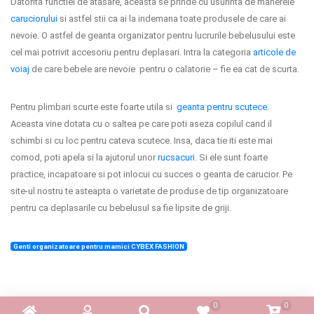
Datorita functiei de atasare, aceasta se prinde cu usurinta de manerele
caruciorului
si astfel stii ca ai la indemana toate produsele de care ai
Termeni si conditii
nevoie. O astfel de geanta organizator pentru lucrurile bebelusului este
Politica de confidentialitate
cel mai potrivit accesoriu pentru deplasari. Intra la categoria
articole de
voiaj
de care bebele are nevoie pentru o calatorie – fie ea cat de scurta.
Politica de utilizare cookie-uri
Pentru plimbari scurte este foarte utila si
geanta pentru scutece
.
Modalitati de plata
Aceasta vine dotata cu o saltea pe care poti aseza copilul cand il
Politica de livrare si retur
schimbi si cu loc pentru cateva scutece. Insa, daca tie iti este mai
comod, poti apela si la ajutorul unor
rucsacuri
. Si ele sunt foarte
Formular de retur
practice, incapatoare si pot inlocui cu succes o geanta de carucior. Pe
site-ul nostru te asteapta o varietate de produse de tip organizatoare
Garantia produselor
pentru ca deplasarile cu bebelusul sa fie lipsite de griji.
Instalare scaune/scoici auto
Genti organizatoare pentru mamici CYBEX FASHION
ANPC
ANPC SAL
SOL