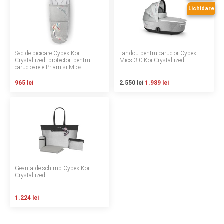
LA PLIMBARE
Lichidare
CAMERA COPILULUI
Sac de picioare Cybex Koi
Landou pentru carucior Cybex
JUCARII
Crystallized, protector, pentru
Mios 3.0 Koi Crystallized
carucioarele Priam si Mios
MARSUPII BEBELUSI
965 lei
2.550 lei
1.989 lei
LEAGANE COPII
BALANSOARE COPII
BABY MONITORS
Geanta de schimb Cybex Koi
Crystallized
HRANIRE SI DIVERSIFICARE
1.224 lei
CASA SI CURATENIE