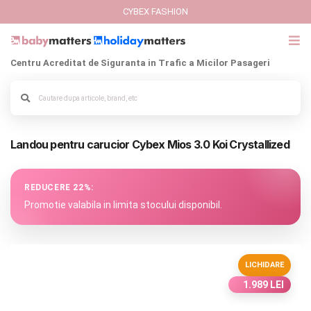
CYBEX FASHION
Centru Acreditat de Siguranta in Trafic a Micilor Pasageri
GIFT CARD
Cybex Fashion
Alege culoarea cadrului
Landou pentru carucior Cybex Mios 3.0 Koi Crystallized
Italbaby Collections
Branduri
REDUCERE 22%:
Promotie valabila in limita stocului disponibil.
CARUCIOARE COPII
SCAUNE AUTO
LICHIDARE
1.989 LEI
SCOICI AUTO