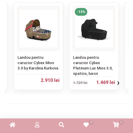
-15%
‹
Landou pentru
Landou pentru
La
carucior Cybex Mios
carucior Cybex
ca
3.0 by Karolina Kurkova
Platinum Lux Mios 3.0,
Pl
spatios, luxos
si
›
ei
2.910 lei
1.469 lei
1.729 lei
2.