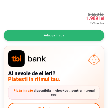
INGRIJIRE PERSONALA
2.550 lei
BAIE SI TOALETA
1.989 lei
TVA inclus
Informatii companie
Adauga in cos
Despre noi
Blog
Regulament giveaway
Ai nevoie de el ieri?
Showroom
Platesti in ritmul tau.
Depozit
Chrome cu detalii negre
3246 lei
Plata in rate
disponibila in checkout, pentru intregul
Q & A
cos.
Verde cu detalii negre
5646 lei
Branduri