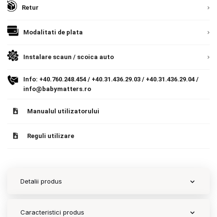
Retur
Contact
Modalitati de plata
Copyright 2026 BabyMatters
Instalare scaun / scoica auto
Info:
+40.760.248.454
/
+40.31.436.29.03
/
+40.31.436.29.04
/
info@babymatters.ro
Manualul utilizatorului
Reguli utilizare
Detalii produs
Caracteristici produs