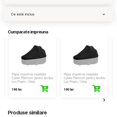
Ce este inclus
Cumparate impreuna
‹
Plasa impotriva insectelor
Plasa impotriva insectelor
u
Cybex Platinum pentru landou
Cybex Platinum pentru landou
Lux Priam / Mios
Lux Priam / Mios
190 lei
190 lei
›
Produse similare