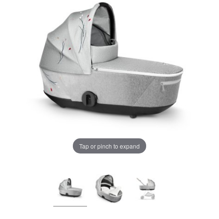
LA PLIMBARE
CAMERA COPILULUI
JUCARII
MARSUPII BEBELUSI
Chrome cu detalii negre
3246 lei
LEAGANE COPII
BALANSOARE COPII
Verde cu detalii negre
5646 lei
Tap or pinch to expand
BABY MONITORS
Alege culoarea cadrului
HRANIRE SI DIVERSIFICARE
CASA SI CURATENIE