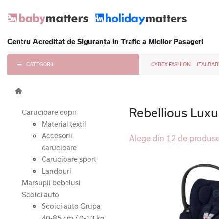
Centru Acreditat de Siguranta in Trafic a Micilor Pasageri
CATEGORII
CYBEX FASHION
ITALBAB
Rebellious Luxu
Carucioare copii
Material textil
Accesorii
Alege din 12 de produs
carucioare
Carucioare sport
Landouri
Marsupii bebelusi
Scoici auto
Scoici auto Grupa
40-85 cm / 0-13 kg