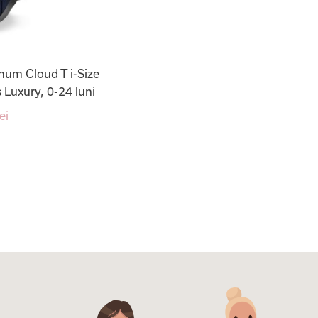
num Cloud T i-Size
s Luxury, 0-24 luni
ei