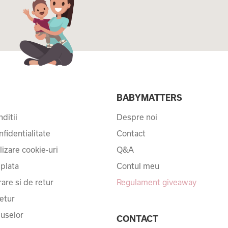
I
BABYMATTERS
ditii
Despre noi
nfidentialitate
Contact
ilizare cookie-uri
Q&A
 plata
Contul meu
rare si de retur
Regulament giveaway
etur
uselor
CONTACT