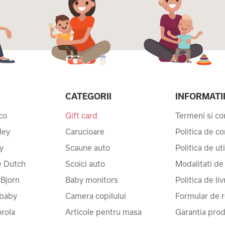
CATEGORII
INFORMATI
co
Gift card
Termeni si con
ley
Carucioare
Politica de co
y
Scaune auto
Politica de ut
le Dutch
Scoici auto
Modalitati de
Bjorn
Baby monitors
Politica de liv
baby
Camera copilului
Formular de r
rola
Articole pentru masa
Garantia prod