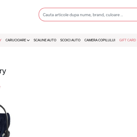
Y
CARUCIOARE
SCAUNE AUTO
SCOICI AUTO
CAMERA COPILULUI
GIFT CARD
ry
e