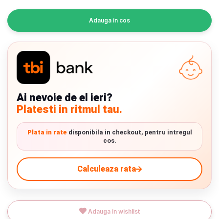
INGRIJIRE PERSONALA
Adauga in cos
BAIE SI TOALETA
Informatii companie
Despre noi
Ai nevoie de el ieri?
Platesti in ritmul tau.
Blog
Regulament giveaway
Plata in rate
disponibila in checkout, pentru intregul
cos.
Showroom
Chrome cu detalii negre
3246 lei
Calculeaza rata
Depozit
Q & A
Verde cu detalii negre
5646 lei
Adauga in wishlist
Branduri
Livrare prin curier in Romania si in Uniunea