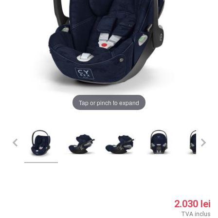
LA PLIMBARE
CAMERA COPILULUI
JUCARII
MARSUPII BEBELUSI
Chrome cu detalii negre
3246 lei
Tap or pinch to expand
LEAGANE COPII
Verde cu detalii negre
5646 lei
BALANSOARE COPII
BABY MONITORS
Alege culoarea cadrului
HRANIRE SI DIVERSIFICARE
CASA SI CURATENIE
2.030 lei
TVA inclus