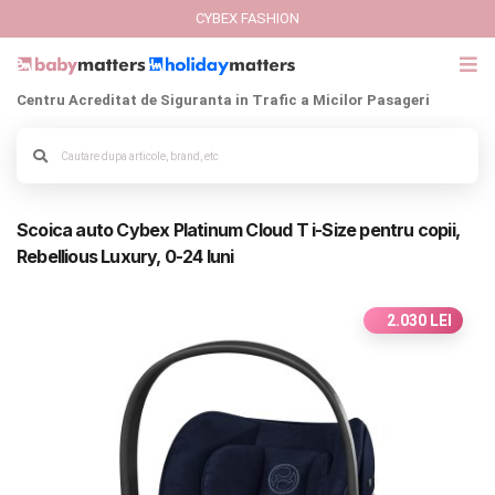
CYBEX FASHION
Centru Acreditat de Siguranta in Trafic a Micilor Pasageri
GIFT CARD
Cybex Fashion
Alege culoarea cadrului
Scoica auto Cybex Platinum Cloud T i-Size pentru copii,
Italbaby Collections
Rebellious Luxury, 0-24 luni
Branduri
2.030 LEI
CARUCIOARE COPII
SCAUNE AUTO
SCOICI AUTO