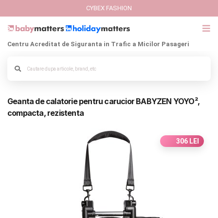
CYBEX FASHION
Centru Acreditat de Siguranta in Trafic a Micilor Pasageri
GIFT CARD
Alege culoarea cadrului
Cybex Fashion
Geanta de calatorie pentru carucior BABYZEN YOYO²,
Italbaby Collections
compacta, rezistenta
Branduri
306 LEI
CARUCIOARE COPII
SCAUNE AUTO
SCOICI AUTO