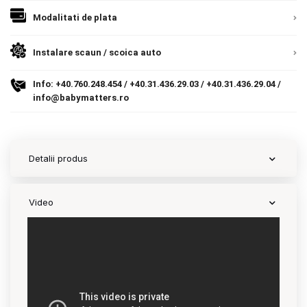
Romania, direct la client.
Detalii
9.305 lei
Modalitati de plata
Termeni si conditii
TVA inclus
Politica de confidentialitate
Instalare scaun / scoica auto
Adauga in cos
Politica de utilizare cookie-uri
Info:
+40.760.248.454
/
+40.31.436.29.03
/
+40.31.436.29.04
/
info@babymatters.ro
Modalitati de plata
Politica de livrare si retur
Detalii produs
Formular de retur
Garantia produselor
Video
Instalare scaune/scoici auto
ANPC
ANPC SAL
SOL