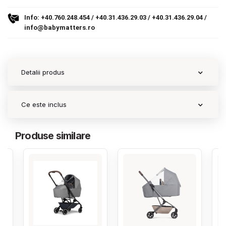
Info:
+40.760.248.454
/
+40.31.436.29.03
/
+40.31.436.29.04
/
Contact
info@babymatters.ro
Copyright 2026 BabyMatters
Detalii produs
Ce este inclus
Produse similare
‹