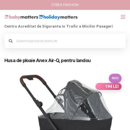
CYBEX FASHION
Centru Acreditat de Siguranta in Trafic a Micilor Pasageri
GIFT CARD
Alege culoarea cadrului
Cybex Fashion
Husa de ploaie Anex Air-Q, pentru landou
Italbaby Collections
Branduri
NOU
194 LEI
CARUCIOARE COPII
SCAUNE AUTO
SCOICI AUTO