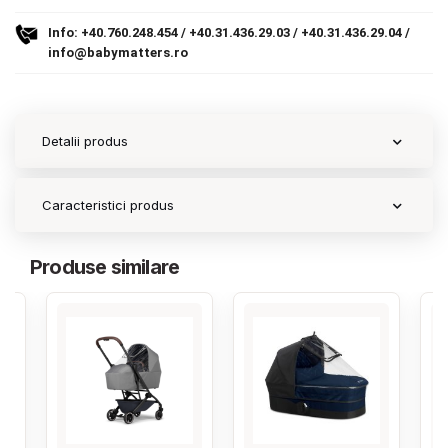
Info:
+40.760.248.454
/
+40.31.436.29.03
/
+40.31.436.29.04
/
Contact
info@babymatters.ro
Copyright 2026 BabyMatters
Detalii produs
Caracteristici produs
Produse similare
‹