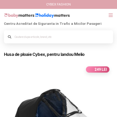
CYBEX FASHION
Centru Acreditat de Siguranta in Trafic a Micilor Pasageri
GIFT CARD
Alege culoarea cadrului
Cybex Fashion
Husa de ploaie Cybex, pentru landou Melio
Italbaby Collections
Branduri
249 LEI
CARUCIOARE COPII
SCAUNE AUTO
SCOICI AUTO