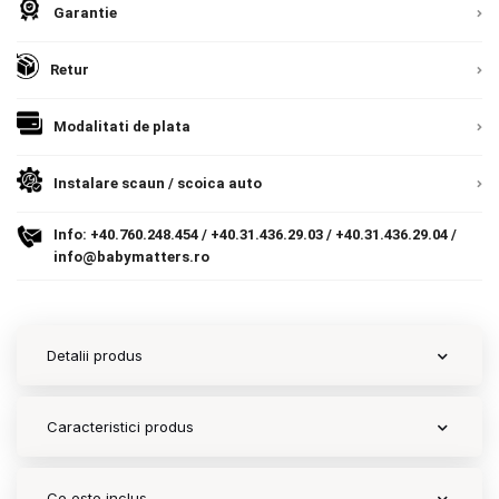
9.305 lei
Garantie
Termeni si conditii
TVA inclus
Retur
Politica de confidentialitate
Adauga in cos
Politica de utilizare cookie-uri
Modalitati de plata
Modalitati de plata
Instalare scaun / scoica auto
Politica de livrare si retur
Info:
+40.760.248.454
/
+40.31.436.29.03
/
+40.31.436.29.04
/
info@babymatters.ro
Formular de retur
Garantia produselor
Detalii produs
Instalare scaune/scoici auto
ANPC
Caracteristici produs
ANPC SAL
SOL
Ce este inclus