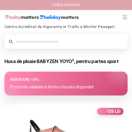
CYBEX FASHION
Centru Acreditat de Siguranta in Trafic a Micilor Pasageri
GIFT CARD
Alege culoarea cadrului
Cybex Fashion
Husa de ploaie BABYZEN YOYO², pentru partea sport
Italbaby Collections
Branduri
REDUCERE 10%:
Promotie valabila in limita stocului disponibil.
CARUCIOARE COPII
SCAUNE AUTO
135 LEI
SCOICI AUTO