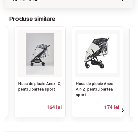
Contact
Produse similare
Copyright 2026 BabyMatters
‹
Husa de ploaie Anex IQ,
Husa de ploaie Anex
Hu
pentru partea sport
Air-Z, pentru partea
ca
u
sport
›
ei
164 lei
174 lei